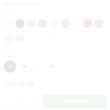
Peşin fiyatına 3 taksit!
Renk
Beyaz
Siyah
Antrasit Mavi
Antrasit
Krem
Yeşil
Sarı
Kırmızı
Kahverengi
Somon
Mor
Beden
S
M
L
XL
Paylaş
:
SEPETE EKLE