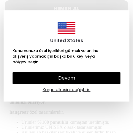
HEMEN AL
WHATSAPP
United States
500 TL üzeri Ücretsiz kargo
Konumunuza özel içerikleri görmek ve online
alışveriş yapmak için başka bir ülkeyi veya
14 gün içinde iade değişim
bölgeyi seçin.
256 Bit SSL ile güvende alışveriş
Devam
Ürün Açıklaması
Kargo ülkesini değiştirin
* Kullanıcılar oversize tişört için bir beden küçük
almanızı öneriyor.
hangroar
özel tasarımlarıdır.
Ürünler
%100 pamuklu
kumaştan üretilmiştir.
Ürünlerimiz UNISEX olarak tasarlanmıştır.
Kullanılan baskılar sertifikalı ve güvenilirdir. İnsan