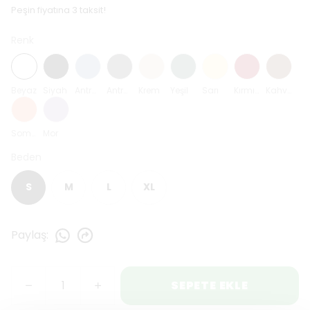
Peşin fiyatına 3 taksit!
Renk
Beyaz
Siyah
Antrasit Mavi
Antrasit
Krem
Yeşil
Sarı
Kırmızı
Kahverengi
Somon
Mor
Beden
S
M
L
XL
Paylaş
:
SEPETE EKLE