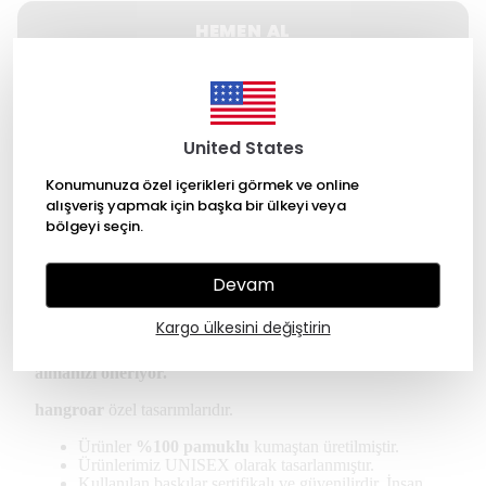
HEMEN AL
WHATSAPP
United States
500 TL üzeri Ücretsiz kargo
Konumunuza özel içerikleri görmek ve online
alışveriş yapmak için başka bir ülkeyi veya
14 gün içinde iade değişim
bölgeyi seçin.
256 Bit SSL ile güvende alışveriş
Devam
Ürün Açıklaması
Kargo ülkesini değiştirin
* Kullanıcılar oversize tişört için bir beden küçük
almanızı öneriyor.
hangroar
özel tasarımlarıdır.
Ürünler
%100 pamuklu
kumaştan üretilmiştir.
Ürünlerimiz UNISEX olarak tasarlanmıştır.
Kullanılan baskılar sertifikalı ve güvenilirdir. İnsan