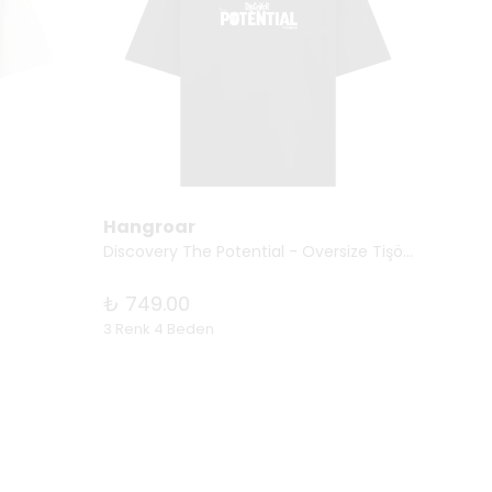
Hangroar
Hang
Discovery The Potential - Oversize Tişört
Atatürk
₺ 749.00
₺ 74
3 Renk 4 Beden
11 Renk