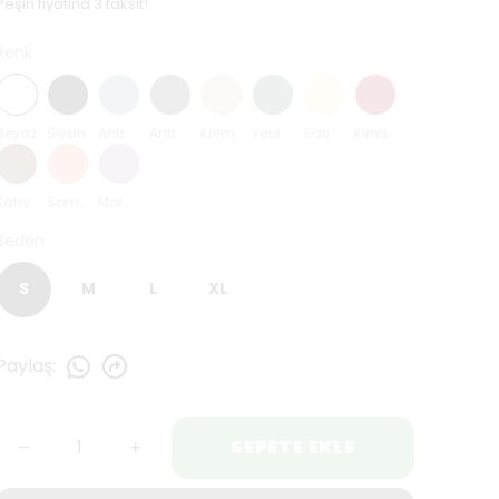
Peşin fiyatına 3 taksit!
Renk
Beyaz
Siyah
Antrasit Mavi
Antrasit
Krem
Yeşil
Sarı
Kırmızı
Kahverengi
Somon
Mor
Beden
S
M
L
XL
Paylaş
:
SEPETE EKLE