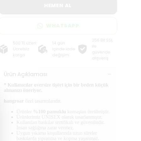
HEMEN AL
WHATSAPP
256 Bit SSL
500 TL üzeri
14 gün
ile
Ücretsiz
içinde iade
güvende
kargo
değişim
alışveriş
Ürün Açıklaması
* Kullanıcılar oversize tişört için bir beden küçük
almanızı öneriyor.
hangroar
özel tasarımlarıdır.
Ürünler
%100 pamuklu
kumaştan üretilmiştir.
Ürünlerimiz UNISEX olarak tasarlanmıştır.
Kullanılan baskılar sertifikalı ve güvenilirdir.
İnsan sağlığına zarar vermez.
Uygun yıkama koşullarında uzun süreler
baskılarda yıpranma ve kopma yaşanmaz.