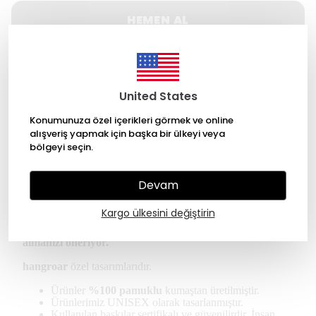
HEMEN AL
WHATSAPP
United States
500 TL üzeri Ücretsiz kargo
Konumunuza özel içerikleri görmek ve online
alışveriş yapmak için başka bir ülkeyi veya
14 gün içinde iade değişim
bölgeyi seçin.
256 Bit SSL ile güvende alışveriş
Devam
Ürün Açıklaması
Kargo ülkesini değiştirin
* Kullanıcılar oversize tişört için bir beden küçük
almanızı öneriyor.
hangroar
özel tasarımlarıdır.
Ürünler
%100 pamuklu
kumaştan üretilmiştir.
Ürünlerimiz UNISEX olarak tasarlanmıştır.
Kullanılan baskılar sertifikalı ve güvenilirdir. İnsan