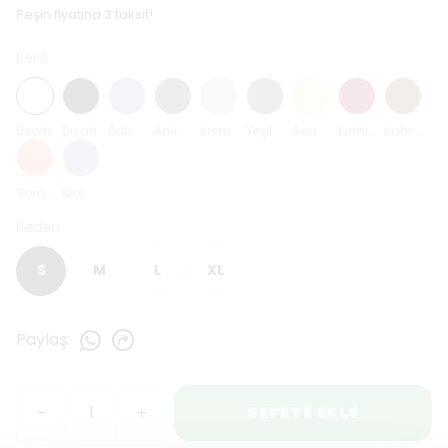
Peşin fiyatına 3 taksit!
Renk
Beyaz
Siyah
Antrasit Mavi
Antrasit
Krem
Yeşil
Sarı
Kırmızı
Kahverengi
Somon
Mor
Beden
S
M
L
XL
Paylaş
:
SEPETE EKLE