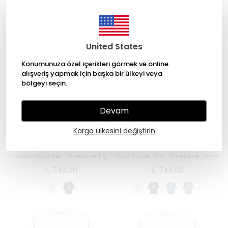
₺ 749.00
₺ 749.00
+7
United States
Konumunuza özel içerikleri görmek ve online
alışveriş yapmak için başka bir ülkeyi veya
bölgeyi seçin.
Devam
Kargo ülkesini değiştirin
Hangroar
Hangroar
Picasso Doodle - Oversize Tişört
God Mode: On - Oversize Tişört
₺ 749.00
₺ 749.00
+7