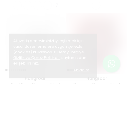
+7
Alışveriş deneyiminizi iyileştirmek için
yasal düzenlemelere uygun çerezler
(cookies) kullanıyoruz. Detaylı bilgiye
Gizlilik ve Çerez Politikası
sayfamızdan
erişebilirsiniz.
Anladım
Hangroar
Hangroar
Cool Guy - Oversize Tişört
Cat Line - Oversize Tişört
₺ 749.00
₺ 749.00
+6
+7