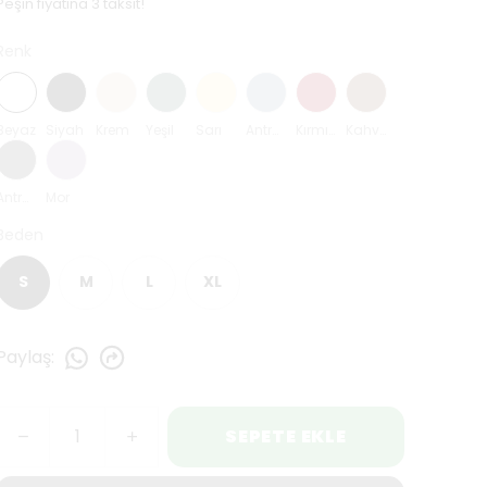
Peşin fiyatına 3 taksit!
Renk
Beyaz
Siyah
Krem
Yeşil
Sarı
Antrasit Mavi
Kırmızı
Kahverengi
Antrasit
Mor
Beden
S
M
L
XL
Paylaş
:
SEPETE EKLE