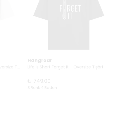
Hangroar
Hang
Doodle Beast series no. 05 - Oversize Tişört
Life Is Short Forget It - Oversize Tişört
Elderl
₺ 749.00
₺ 74
3 Renk 4 Beden
11 Renk