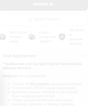
HEMEN AL
WHATSAPP
256 Bit SSL
500 TL üzeri
14 gün
ile
Ücretsiz
içinde iade
güvende
kargo
değişim
alışveriş
Ürün Açıklaması
* Kullanıcılar oversize tişört için bir beden küçük
almanızı öneriyor.
hangroar
özel tasarımlarıdır.
Ürünler
%100 pamuklu
kumaştan üretilmiştir.
Ürünlerimiz UNISEX olarak tasarlanmıştır.
Kullanılan baskılar sertifikalı ve güvenilirdir.
İnsan sağlığına zarar vermez.
Uygun yıkama koşullarında uzun süreler
baskılarda yıpranma ve kopma yaşanmaz.