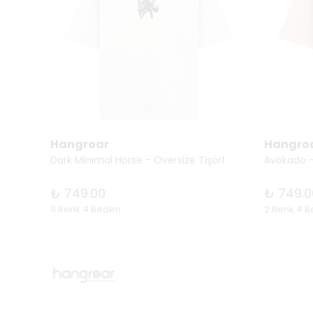
Hangroar
Hangro
Doodle Beast series no. 02 - Oversize Tişört
Dark Minimal Horse - Oversize Tişört
Avokado -
₺ 749.00
₺ 749.0
11 Renk 4 Beden
2 Renk 4 