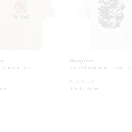
ar
Hangroar
 Oversize Tişört
0
₺ 749.00
Beden
11 Renk 4 Beden