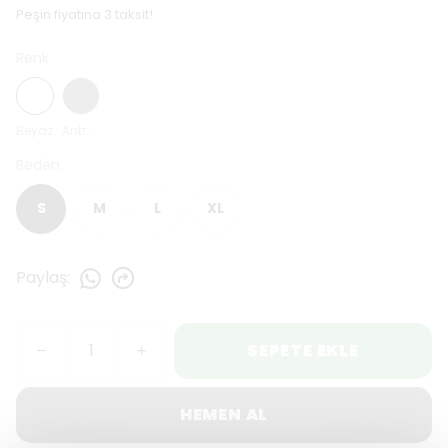
Peşin fiyatına 3 taksit!
Renk
Beyaz
Antrasit
Beden
S
M
L
XL
Paylaş
:
SEPETE EKLE
HEMEN AL