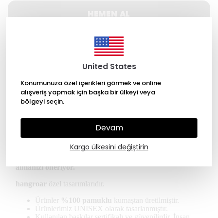
HEMEN AL
WHATSAPP
United States
500 TL üzeri Ücretsiz kargo
Konumunuza özel içerikleri görmek ve online
alışveriş yapmak için başka bir ülkeyi veya
14 gün içinde iade değişim
bölgeyi seçin.
256 Bit SSL ile güvende alışveriş
Devam
Ürün Açıklaması
Kargo ülkesini değiştirin
* Kullanıcılar oversize tişört için bir beden küçük
almanızı öneriyor.
hangroar
özel tasarımlarıdır.
Ürünler
%100 pamuklu
kumaştan üretilmiştir.
Ürünlerimiz UNISEX olarak tasarlanmıştır.
Kullanılan baskılar sertifikalı ve güvenilirdir. İnsan