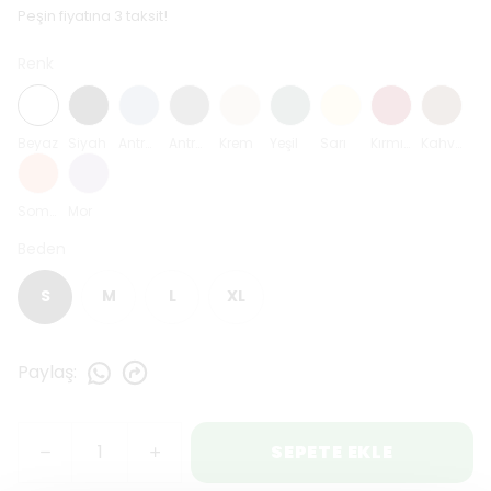
Peşin fiyatına 3 taksit!
Renk
Beyaz
Siyah
Antrasit Mavi
Antrasit
Krem
Yeşil
Sarı
Kırmızı
Kahverengi
Somon
Mor
Beden
S
M
L
XL
Paylaş
:
SEPETE EKLE