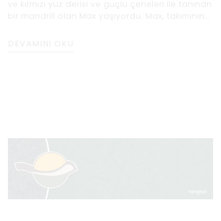
ve kırmızı yüz derisi ve güçlü çeneleri ile tanınan
bir mandrill olan Max yaşıyordu. Max, takımının
lideriydi ve takımı ormanda en büyük ve en
güçlü olan takım olarak bilinir. Akıllılığı ve gücü
DEVAMINI OKU