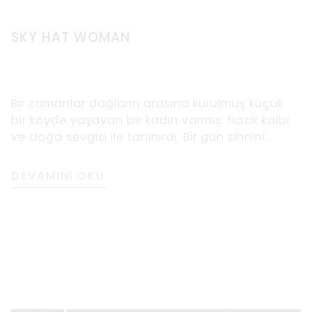
SKY HAT WOMAN
Bir zamanlar dağların arasına kurulmuş küçük
bir köyde yaşayan bir kadın varmış. Nazik kalbi
ve doğa sevgisi ile tanınırdı. Bir gün zihnini
boşaltmak ve ağaçların ve kır çiçeklerinin
güzelliğinin tadını çıkarmak için ormanda
DEVAMINI OKU
yürüyüş