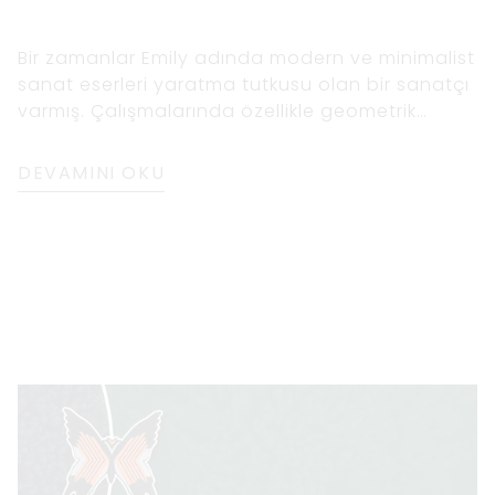
Bir zamanlar Emily adında modern ve minimalist
sanat eserleri yaratma tutkusu olan bir sanatçı
varmış. Çalışmalarında özellikle geometrik
şekillerin ve temiz çizgilerin kullanımına ilgi
duyuyordu. Bir gün sahilde yürüyüş yaparken
DEVAMINI OKU
okyanusun güzelliğine ve güneş ışığının