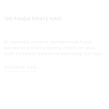
THE PANDA PIRATE KING
Bir zamanlar ormanın derinliklerinde Patch
adında bir panda yaşarmış. Patch, bir gözü
siyah bir korsan yaması ile kapatıldığı için diğer
pandalardan farklıydı. Eşsiz görünümüne
rağmen Patch, ormanı keşfetmeyi ve yeni şeyler
DEVAMINI OKU
keşfetmeyi seven, nazik