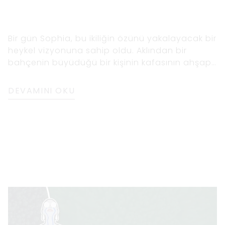
Bir gün Sophia, bu ikiliğin özünü yakalayacak bir
heykel vizyonuna sahip oldu. Aklından bir
bahçenin büyüdüğü bir kişinin kafasının ahşap
bir portresini tasavvur etti. Sophia, bunun
şimdiye kadarki en zorlu ve iddialı çalışması
DEVAMINI OKU
olacağını biliyordu, ancak