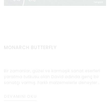
MONARCH BUTTERFLY
Bir zamanlar, güzel ve karmaşık sanat eserleri
yaratma tutkusu olan David adında genç bir
sanatçı varmış. Farklı malzemelerle deneyler
yapmayı severdi ama en sevdiği malzeme
ahşaptı. Ahşabın doğal desenlerinde ve
DEVAMINI OKU
dokusunda kendisiyle daha derinden