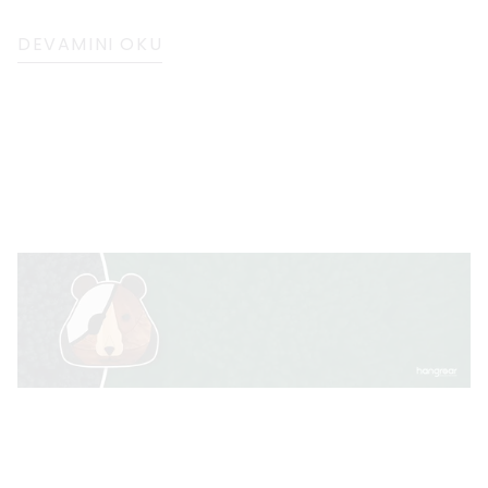
korku salabilen kudretli kükremesiyle tanınan
DEVAMINI OKU