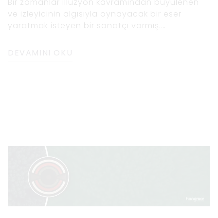
Bir zamanlar illüzyon kavramından büyülenen
ve izleyicinin algısıyla oynayacak bir eser
yaratmak isteyen bir sanatçı varmış.
Çalışmalarında nasıl bir optik yanılsama
yaratabileceklerini görmek için farklı şekiller ve
DEVAMINI OKU
renk kombinasyonları ile deneyler