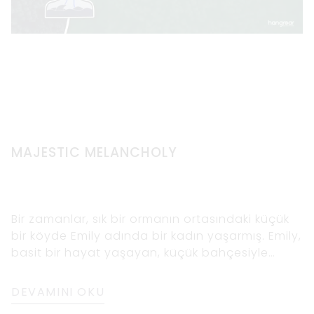
MAJESTIC MELANCHOLY
Bir zamanlar, sık bir ormanın ortasındaki küçük
bir köyde Emily adında bir kadın yaşarmış. Emily,
basit bir hayat yaşayan, küçük bahçesiyle
ilgilenen ve günlerini ormanda dolaşıp doğanın
güzelliğine hayran kalarak geçiren kibar ve
DEVAMINI OKU
nazik bir