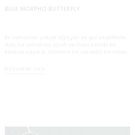
BLUE MORPHO BUTTERFLY
Bir zamanlar, yüksek ağaçlar ve gür yeşilliklerle
dolu bir ormanda, siyah ve mavi kanatlı bir
kelebek yaşardı. Görkemli bir yaratıktı, kanatları
gece göğü gibiydi, siyah ve elektrik mavisi
takımyıldızlarıyla
DEVAMINI OKU