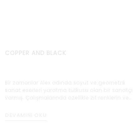
COPPER AND BLACK
Bir zamanlar Alex adında soyut ve geometrik
sanat eserleri yaratma tutkusu olan bir sanatçı
varmış. Çalışmalarında özellikle zıt renklerin ve
şekillerin kullanımına çekildi. Bir gün bir sanayi
bölgesinden geçerken bakır boruların
DEVAMINI OKU
güzelliğine ve binaların siyah