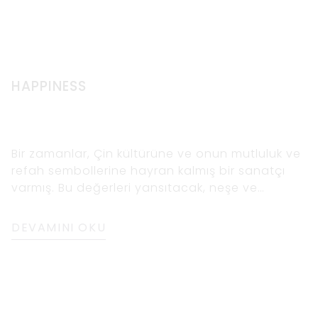
HAPPINESS
Bir zamanlar, Çin kültürüne ve onun mutluluk ve
refah sembollerine hayran kalmış bir sanatçı
varmış. Bu değerleri yansıtacak, neşe ve
pozitifliğin hayatımızdaki önemini hatırlatacak
bir sanat eseri
DEVAMINI OKU