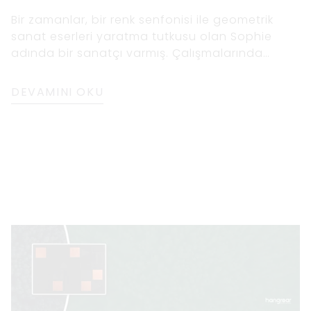
Bir zamanlar, bir renk senfonisi ile geometrik
sanat eserleri yaratma tutkusu olan Sophie
adında bir sanatçı varmış. Çalışmalarında
özellikle mavi ve siyah renk şemasının
kullanımına çekildi. Bir gün şehirde dolaşırken,
DEVAMINI OKU
gökdelenlerin siyah cam yüzeylerine