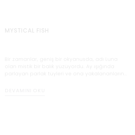
MYSTICAL FISH
Bir zamanlar, geniş bir okyanusda, adı Luna
olan mistik bir balık yüzüyordu. Ay ışığında
parlayan parlak tüyleri ve ona yakalananların
şanslı olduğu dilekleri gerçekleştirmesiyle
DEVAMINI OKU