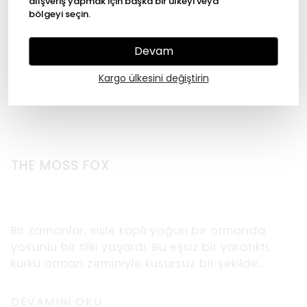
alışveriş yapmak için başka bir ülkeyi veya
bölgeyi seçin.
Devam
Kargo ülkesini değiştirin
THE MOSS FOX
Bir zamanlar, sisle kaplı yoğun bir ormanda
yosunlu bir tilki yaşardı. Bu eşsiz bir yaratıktı,
kürkü orman zeminiyle kusursuz bir şekilde
karışan yumuşak, yemyeşil yosunla
DEVAMINI OKU