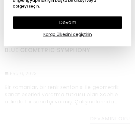
alışveriş yapmak için başka bir ülkeyi veya
bölgeyi seçin.
Devam
Kargo ülkesini değiştirin
BLUE GEOMETRIC SYMPHONY
Feb 6, 2023
Bir zamanlar, bir renk senfonisi ile geometrik
sanat eserleri yaratma tutkusu olan Sophie
adında bir sanatçı varmış. Çalışmalarında
özellikle mavi ve siyah renk şemasının
kullanımına çekildi. Bir gün şehirde dolaşırken,
DEVAMINI OKU
gökdelenlerin siyah cam yüzeylerine