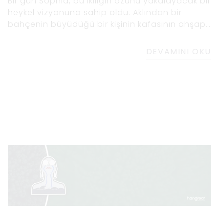
Bir gün Sophia, bu ikiliğin özünü yakalayacak bir
heykel vizyonuna sahip oldu. Aklından bir
bahçenin büyüdüğü bir kişinin kafasının ahşap
bir portresini tasavvur etti. Sophia, bunun
şimdiye kadarki en zorlu ve iddialı çalışması
DEVAMINI OKU
olacağını biliyordu, ancak