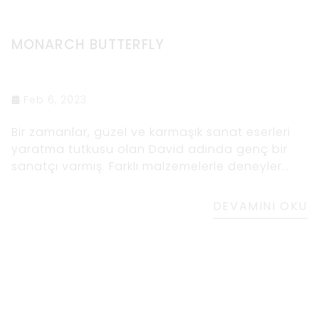
MONARCH BUTTERFLY
Feb 6, 2023
Bir zamanlar, güzel ve karmaşık sanat eserleri
yaratma tutkusu olan David adında genç bir
sanatçı varmış. Farklı malzemelerle deneyler
yapmayı severdi ama en sevdiği malzeme
ahşaptı. Ahşabın doğal desenlerinde ve
DEVAMINI OKU
dokusunda kendisiyle daha derinden