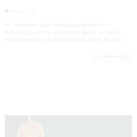
Feb 6, 2023
Bir zamanlar Jack adında yetenekli bir
marangoz varmış. Ahşaptan güzel ve eşsiz
sanat eserleri yaratma tutkusu vardı. Bir gün
gözüne çarpan bir tahta parçasına rastladı. Bu,
ona okyanus üzerinde bir gün batımını
DEVAMINI OKU
hatırlatan benzersiz damar desenli uzun