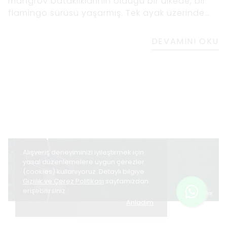
mangrov bataklıklarının olduğu bir ülkede, bir
flamingo sürüsü yaşarmış. Tek ayak üzerinde
uzun ve gururlu duruyorlardı, canlı pembe
tüyleri güneş ışığını yakalıyordu. Flamingoların
DEVAMINI OKU
en büyüğü
Alışveriş deneyiminizi iyileştirmek için
yasal düzenlemelere uygun çerezler
(cookies) kullanıyoruz. Detaylı bilgiye
Gizlilik ve Çerez Politikası
sayfamızdan
erişebilirsiniz.
Anladım