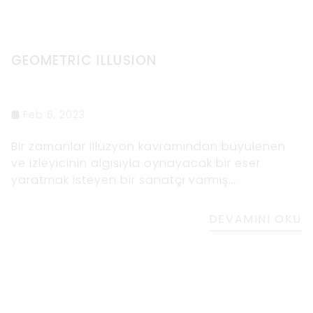
GEOMETRIC ILLUSION
Feb 6, 2023
Bir zamanlar illüzyon kavramından büyülenen
ve izleyicinin algısıyla oynayacak bir eser
yaratmak isteyen bir sanatçı varmış.
Çalışmalarında nasıl bir optik yanılsama
yaratabileceklerini görmek için farklı şekiller ve
DEVAMINI OKU
renk kombinasyonları ile deneyler