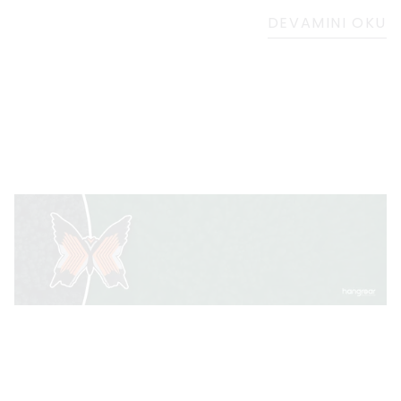
duyuyordu. Bir gün sahilde yürüyüş yaparken
DEVAMINI OKU
okyanusun güzelliğine ve güneş ışığının