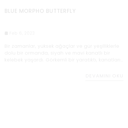
BLUE MORPHO BUTTERFLY
Feb 6, 2023
Bir zamanlar, yüksek ağaçlar ve gür yeşilliklerle
dolu bir ormanda, siyah ve mavi kanatlı bir
kelebek yaşardı. Görkemli bir yaratıktı, kanatları
gece göğü gibiydi, siyah ve elektrik mavisi
takımyıldızlarıyla
DEVAMINI OKU