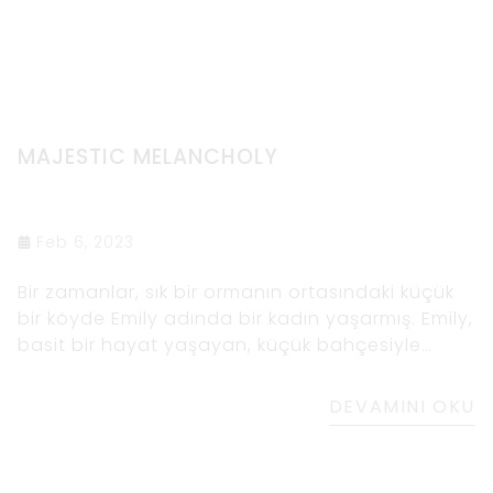
MAJESTIC MELANCHOLY
Feb 6, 2023
Bir zamanlar, sık bir ormanın ortasındaki küçük
bir köyde Emily adında bir kadın yaşarmış. Emily,
basit bir hayat yaşayan, küçük bahçesiyle
ilgilenen ve günlerini ormanda dolaşıp doğanın
güzelliğine hayran kalarak geçiren kibar ve
DEVAMINI OKU
nazik bir