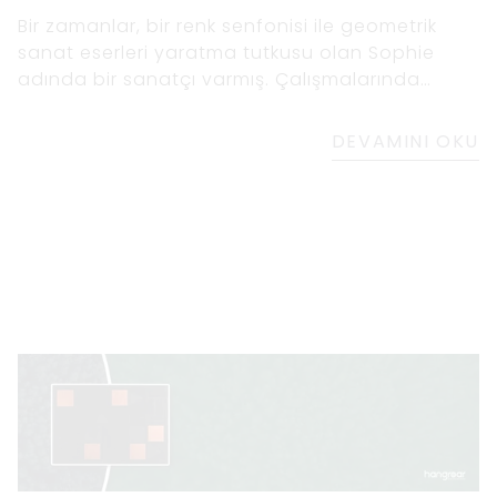
Bir zamanlar, bir renk senfonisi ile geometrik
sanat eserleri yaratma tutkusu olan Sophie
adında bir sanatçı varmış. Çalışmalarında
özellikle mavi ve siyah renk şemasının
kullanımına çekildi. Bir gün şehirde dolaşırken,
DEVAMINI OKU
gökdelenlerin siyah cam yüzeylerine