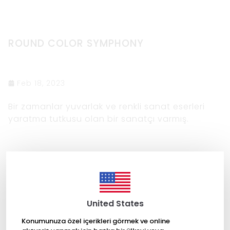
ROUND COLOR SYMPHONY
Feb 18, 2023
Bir zamanlar yuvarlak ve renkli sanat eserleri
yaratma tutkusu olan bir sanatçı varmış.
DEVAMINI OKU
United States
Konumunuza özel içerikleri görmek ve online