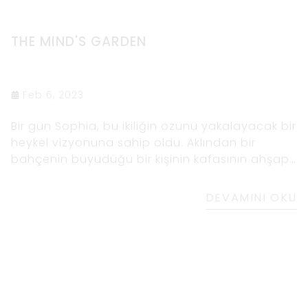
THE MIND'S GARDEN
Feb 6, 2023
Bir gün Sophia, bu ikiliğin özünü yakalayacak bir
heykel vizyonuna sahip oldu. Aklından bir
bahçenin büyüdüğü bir kişinin kafasının ahşap
bir portresini tasavvur etti. Sophia, bunun
şimdiye kadarki en zorlu ve iddialı çalışması
DEVAMINI OKU
olacağını biliyordu, ancak