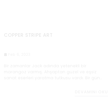
COPPER STRIPE ART
Feb 6, 2023
Bir zamanlar Jack adında yetenekli bir
marangoz varmış. Ahşaptan güzel ve eşsiz
sanat eserleri yaratma tutkusu vardı. Bir gün
gözüne çarpan bir tahta parçasına rastladı. Bu,
ona okyanus üzerinde bir gün batımını
DEVAMINI OKU
hatırlatan benzersiz damar desenli uzun