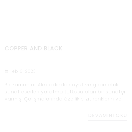
COPPER AND BLACK
Feb 6, 2023
Bir zamanlar Alex adında soyut ve geometrik
sanat eserleri yaratma tutkusu olan bir sanatçı
varmış. Çalışmalarında özellikle zıt renklerin ve
şekillerin kullanımına çekildi. Bir gün bir sanayi
bölgesinden geçerken bakır boruların
DEVAMINI OKU
güzelliğine ve binaların siyah