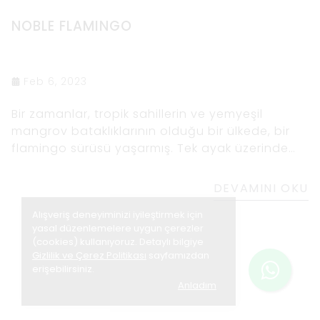
NOBLE FLAMINGO
Feb 6, 2023
Bir zamanlar, tropik sahillerin ve yemyeşil
mangrov bataklıklarının olduğu bir ülkede, bir
flamingo sürüsü yaşarmış. Tek ayak üzerinde
uzun ve gururlu duruyorlardı, canlı pembe
tüyleri güneş ışığını yakalıyordu. Flamingoların
DEVAMINI OKU
en büyüğü
Alışveriş deneyiminizi iyileştirmek için
yasal düzenlemelere uygun çerezler
(cookies) kullanıyoruz. Detaylı bilgiye
Gizlilik ve Çerez Politikası
sayfamızdan
erişebilirsiniz.
Anladım