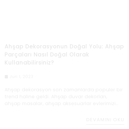
Ahşap Dekorasyonun Doğal Yolu: Ahşap
Parçaları Nasıl Doğal Olarak
Kullanabilirsiniz?
Jun 1, 2023
Ahşap dekorasyon son zamanlarda popüler bir
trend haline geldi. Ahşap duvar dekorları,
ahşap masalar, ahşap aksesuarlar evlerimizi
sıcak ve davetkâr hale getiriyor.
DEVAMINI OKU