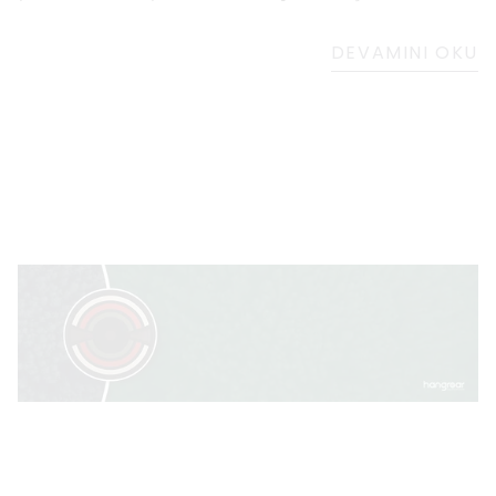
Çalışmalarında nasıl bir optik yanılsama
yaratabileceklerini görmek için farklı şekiller ve
DEVAMINI OKU
renk kombinasyonları ile deneyler