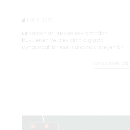
Feb 6, 2023
Bir zamanlar illüzyon kavramından
büyülenen ve izleyicinin algısıyla
oynayacak bir eser yaratmak isteyen bir
sanatçı varmış. Çalışmalarında nasıl bir
optik yanılsama yaratabileceklerini görme
DEVAMINI OK
için farklı şekiller ve renk kombinasyonları il
deneyler