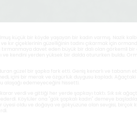
muş küçük bir köyde yaşayan bir kadın varmış. Nazik kalbi v
ve kır çiçeklerinin güzelliğinin tadını çıkarmak için orma
u tırmanmaya davet eden büyük bir dalı olan görkemli bir 
 kendini yerden yüksek bir dalda otururken buldu. Ormanı
uran güzel bir şapka fark etti. Geniş kenarlı ve tabanın e
nedi, içini bir merak ve özgürlük duygusu kapladı. Ağaçtak
nu alaşağı edemeyeceğini hissetti.
rar verdi ve gittiği her yerde şapkayı taktı. Sık sık ağaç
ederdi. Köylüler ona "gök şapkalı kadın" demeye başladılar 
bir üyesi oldu ve doğaya ve gökyüzüne olan sevgisi, birçok k
rdi.