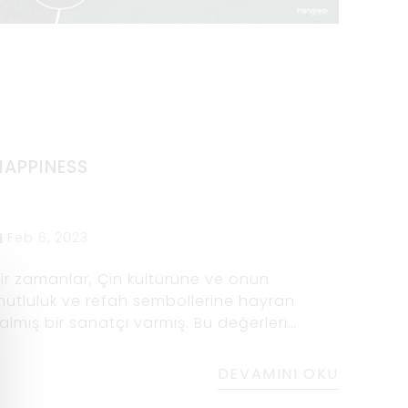
HAPPINESS
Feb 6, 2023
ir zamanlar, Çin kültürüne ve onun
utluluk ve refah sembollerine hayran
almış bir sanatçı varmış. Bu değerleri
ansıtacak, neşe ve pozitifliğin
ayatımızdaki önemini hatırlatacak bir
DEVAMINI OKU
anat eseri