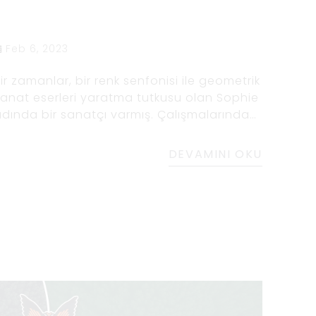
Feb 6, 2023
ir zamanlar, bir renk senfonisi ile geometrik
anat eserleri yaratma tutkusu olan Sophie
dında bir sanatçı varmış. Çalışmalarında
zellikle mavi ve siyah renk şemasının
ullanımına çekildi. Bir gün şehirde
DEVAMINI OKU
olaşırken, gökdelenlerin siyah cam
üzeylerine