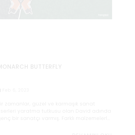
MONARCH BUTTERFLY
Feb 6, 2023
ir zamanlar, güzel ve karmaşık sanat
serleri yaratma tutkusu olan David adında
enç bir sanatçı varmış. Farklı malzemelerle
eneyler yapmayı severdi ama en sevdiği
malzeme ahşaptı. Ahşabın doğal