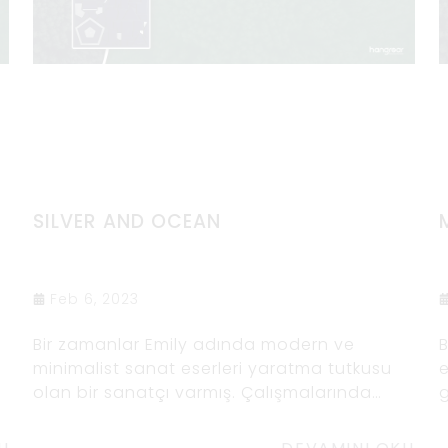
SILVER AND OCEAN
Feb 6, 2023
Bir zamanlar Emily adında modern ve
B
minimalist sanat eserleri yaratma tutkusu
e
olan bir sanatçı varmış. Çalışmalarında
g
a
özellikle geometrik şekillerin ve temiz
d
çizgilerin kullanımına ilgi duyuyordu. Bir gün