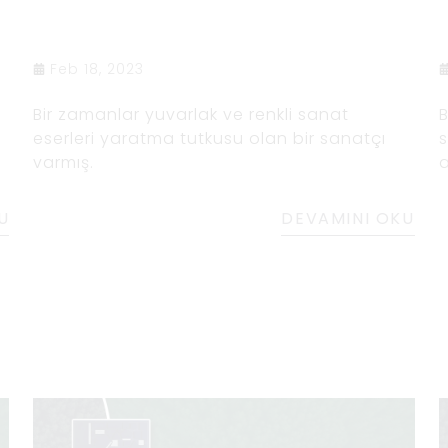
Feb 18, 2023
Bir zamanlar yuvarlak ve renkli sanat
B
eserleri yaratma tutkusu olan bir sanatçı
s
varmış.
a
ö
k
k
U
DEVAMINI OKU
e
d
y