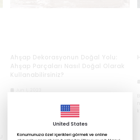
Ahşap Dekorasyonun Doğal Yolu:
Ahşap Parçaları Nasıl Doğal Olarak
Kullanabilirsiniz?
Jun 1, 2023
B
m
Ahşap dekorasyon son zamanlarda
k
popüler bir trend haline geldi. Ahşap duvar
y
dekorları, ahşap masalar, ahşap
United States
h
aksesuarlar evlerimizi sıcak ve davetkâr
s
hale getiriyor.
Konumunuza özel içerikleri görmek ve online
U
DEVAMINI OKU