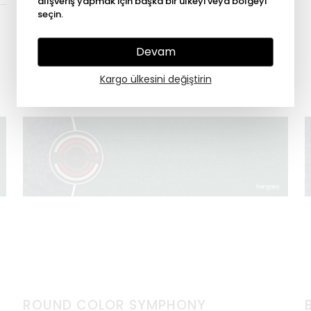
alışveriş yapmak için başka bir ülkeyi veya bölgeyi
seçin.
Devam
Kargo ülkesini değiştirin
ROUND COLOR SYMPHONY