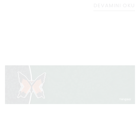
duyuyordu. Bir gün sahilde yürüyüş yaparken
DEVAMINI OKU
okyanusun güzelliğine ve güneş ışığının