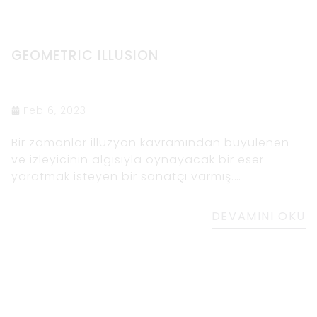
GEOMETRIC ILLUSION
Feb 6, 2023
Bir zamanlar illüzyon kavramından büyülenen
ve izleyicinin algısıyla oynayacak bir eser
yaratmak isteyen bir sanatçı varmış.
Çalışmalarında nasıl bir optik yanılsama
yaratabileceklerini görmek için farklı şekiller ve
DEVAMINI OKU
renk kombinasyonları ile deneyler