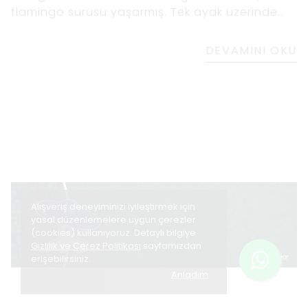
flamingo sürüsü yaşarmış. Tek ayak üzerinde
uzun ve gururlu duruyorlardı, canlı pembe
tüyleri güneş ışığını yakalıyordu. Flamingoların
DEVAMINI OKU
en büyüğü
Alışveriş deneyiminizi iyileştirmek için
yasal düzenlemelere uygun çerezler
(cookies) kullanıyoruz. Detaylı bilgiye
Gizlilik ve Çerez Politikası
sayfamızdan
erişebilirsiniz.
Anladım