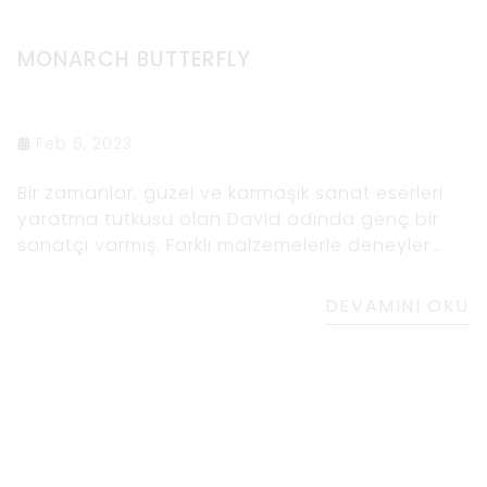
MONARCH BUTTERFLY
Feb 6, 2023
Bir zamanlar, güzel ve karmaşık sanat eserleri
yaratma tutkusu olan David adında genç bir
sanatçı varmış. Farklı malzemelerle deneyler
yapmayı severdi ama en sevdiği malzeme
ahşaptı. Ahşabın doğal desenlerinde ve
DEVAMINI OKU
dokusunda kendisiyle daha derinden