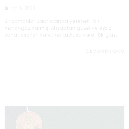
Feb 6, 2023
Bir zamanlar Jack adında yetenekli bir
marangoz varmış. Ahşaptan güzel ve eşsiz
sanat eserleri yaratma tutkusu vardı. Bir gün
gözüne çarpan bir tahta parçasına rastladı. Bu,
ona okyanus üzerinde bir gün batımını
DEVAMINI OKU
hatırlatan benzersiz damar desenli uzun