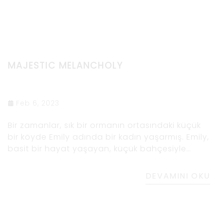
MAJESTIC MELANCHOLY
Feb 6, 2023
Bir zamanlar, sık bir ormanın ortasındaki küçük
bir köyde Emily adında bir kadın yaşarmış. Emily,
basit bir hayat yaşayan, küçük bahçesiyle
ilgilenen ve günlerini ormanda dolaşıp doğanın
güzelliğine hayran kalarak geçiren kibar ve
DEVAMINI OKU
nazik bir