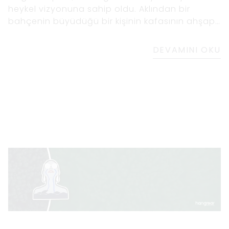
heykel vizyonuna sahip oldu. Aklından bir
bahçenin büyüdüğü bir kişinin kafasının ahşap
bir portresini tasavvur etti. Sophia, bunun
şimdiye kadarki en zorlu ve iddialı çalışması
DEVAMINI OKU
olacağını biliyordu, ancak