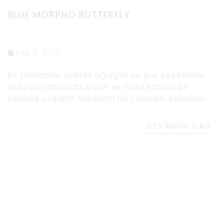
BLUE MORPHO BUTTERFLY
Feb 6, 2023
Bir zamanlar, yüksek ağaçlar ve gür yeşilliklerle
dolu bir ormanda, siyah ve mavi kanatlı bir
kelebek yaşardı. Görkemli bir yaratıktı, kanatları
gece göğü gibiydi, siyah ve elektrik mavisi
takımyıldızlarıyla
DEVAMINI OKU