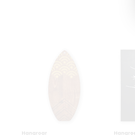
Hangroar
Hangro