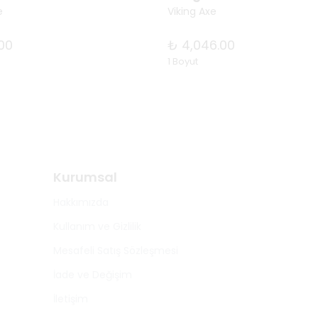
e
Viking Axe
.00
₺ 4,046.00
1 Boyut
Kurumsal
Hakkımızda
Kullanım ve Gizlilik
Mesafeli Satış Sözleşmesi
İade ve Değişim
İletişim