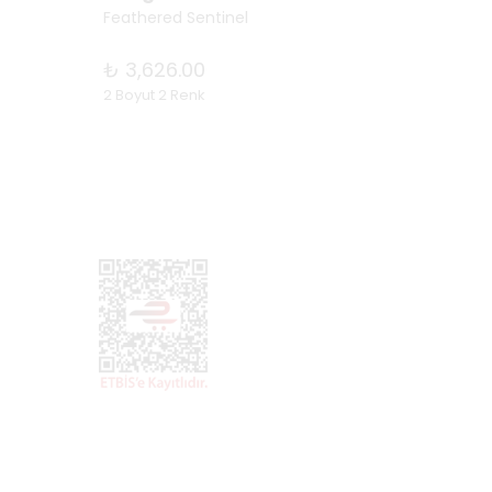
Feathered Sentinel
The Pa
₺ 3,626.00
₺ 3,6
2 Boyut 2 Renk
2 Boyut