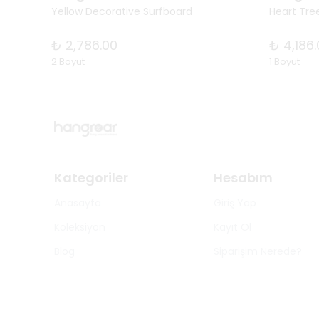
Yellow Decorative Surfboard
Heart Tre
₺ 2,786.00
₺ 4,186
2 Boyut
1 Boyut
Kategoriler
Hesabım
Anasayfa
Giriş Yap
Koleksiyon
Kayıt Ol
Blog
Siparişim Nerede?