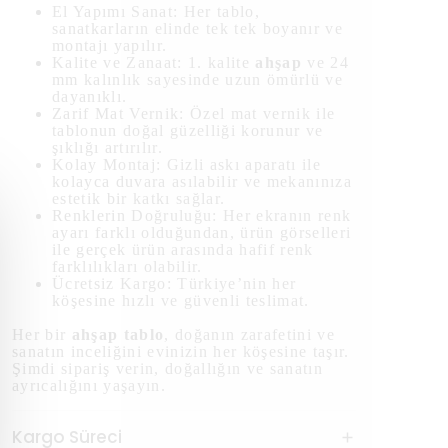
El Yapımı Sanat: Her tablo,
sanatkarların elinde tek tek boyanır ve
montajı yapılır.
Kalite ve Zanaat: 1. kalite
ahşap
ve 24
mm kalınlık sayesinde uzun ömürlü ve
dayanıklı.
Zarif Mat Vernik: Özel mat vernik ile
tablonun doğal güzelliği korunur ve
şıklığı artırılır.
Kolay Montaj: Gizli askı aparatı ile
kolayca duvara asılabilir ve mekanınıza
estetik bir katkı sağlar.
Renklerin Doğruluğu: Her ekranın renk
ayarı farklı olduğundan, ürün görselleri
ile gerçek ürün arasında hafif renk
farklılıkları olabilir.
Ücretsiz Kargo: Türkiye’nin her
köşesine hızlı ve güvenli teslimat.
Her bir
ahşap tablo
, doğanın zarafetini ve
sanatın inceliğini evinizin her köşesine taşır.
Şimdi sipariş verin, doğallığın ve sanatın
ayrıcalığını yaşayın.
Kargo Süreci