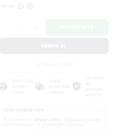
Paylaş
:
SEPETE EKLE
HEMEN AL
WHATSAPP
256 Bit SSL
500 TL üzeri
14 gün
ile
Ücretsiz
içinde iade
güvende
kargo
değişim
alışveriş
Ürün Açıklaması
Bu benzersiz
ahşap tablo
, doğanın kendine
has dokusunu ve sıcaklığını yansıtır.