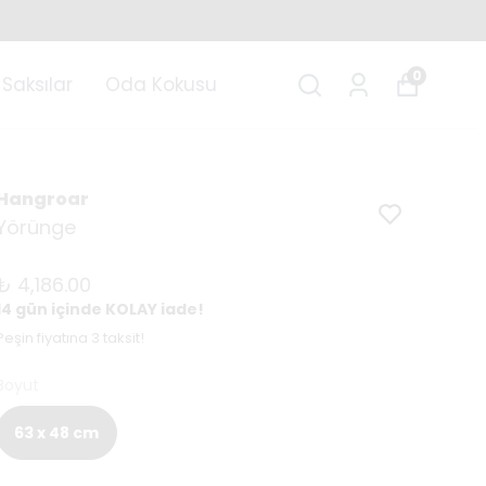
0
Saksılar
Oda Kokusu
Hangroar
Yörünge
₺ 4,186.00
14 gün içinde KOLAY iade!
Peşin fiyatına 3 taksit!
Boyut
63 x 48 cm