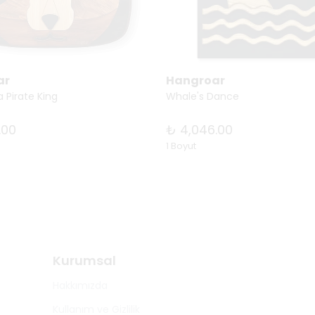
ar
Hangroar
 Pirate King
Whale's Dance
.00
₺ 4,046.00
1 Boyut
Kurumsal
Hakkımızda
Kullanım ve Gizlilik