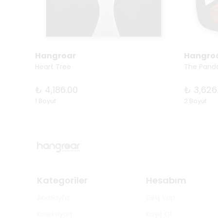
Hangroar
Hangro
Heart Tree
The Panda
₺ 4,186.00
₺ 3,626
1 Boyut
2 Boyut
Kategoriler
Hesabım
Anasayfa
Giriş Yap
Koleksiyon
Kayıt Ol