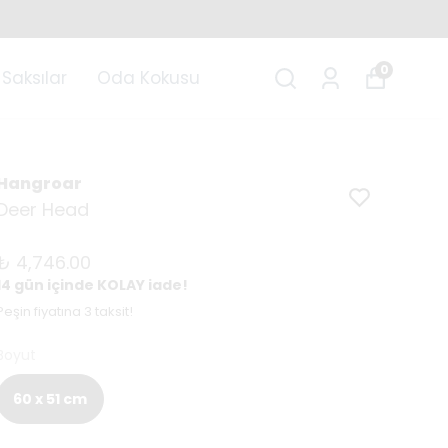
0
Saksılar
Oda Kokusu
Hangroar
Deer Head
₺ 4,746.00
14 gün içinde KOLAY iade!
Peşin fiyatına 3 taksit!
Boyut
60 x 51 cm