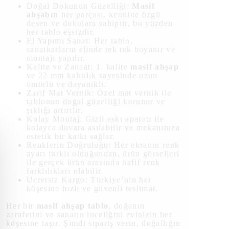
Doğal Dokunun Güzelliği:
Masif
ahşabın
her parçası, kendine özgü
desen ve dokulara sahiptir, bu yüzden
her tablo eşsizdir.
El Yapımı Sanat: Her tablo,
sanatkarların elinde tek tek boyanır ve
montajı yapılır.
Kalite ve Zanaat: 1. kalite
masif ahşap
ve 22 mm kalınlık sayesinde uzun
ömürlü ve dayanıklı.
Zarif Mat Vernik: Özel mat vernik ile
tablonun doğal güzelliği korunur ve
şıklığı artırılır.
Kolay Montaj: Gizli askı aparatı ile
kolayca duvara asılabilir ve mekanınıza
estetik bir katkı sağlar.
Renklerin Doğruluğu: Her ekranın renk
ayarı farklı olduğundan, ürün görselleri
ile gerçek ürün arasında hafif renk
farklılıkları olabilir.
Ücretsiz Kargo: Türkiye’nin her
köşesine hızlı ve güvenli teslimat.
Her bir
masif ahşap tablo
, doğanın
zarafetini ve sanatın inceliğini evinizin her
köşesine taşır. Şimdi sipariş verin, doğallığın