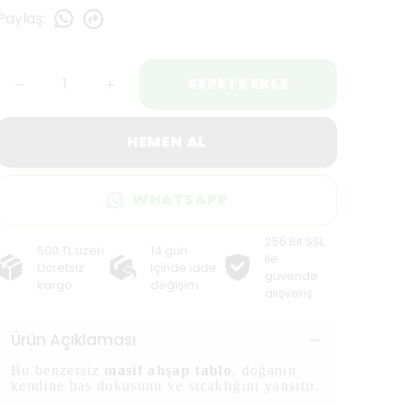
Paylaş
:
SEPETE EKLE
HEMEN AL
WHATSAPP
256 Bit SSL
500 TL üzeri
14 gün
ile
Ücretsiz
içinde iade
güvende
kargo
değişim
alışveriş
Ürün Açıklaması
Bu benzersiz
masif ahşap tablo
, doğanın
kendine has dokusunu ve sıcaklığını yansıtır.