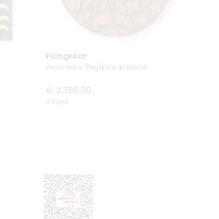
Hangroar
Hang
Geometric Elegance in Wood
The Mo
₺ 2,786.00
₺ 5,4
2 Boyut
1 Boyut