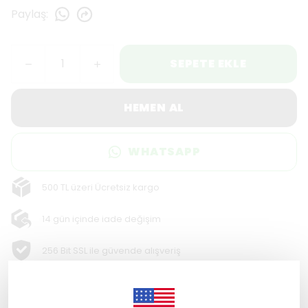
Paylaş
:
SEPETE EKLE
HEMEN AL
WHATSAPP
500 TL üzeri Ücretsiz kargo
14 gün içinde iade değişim
256 Bit SSL ile güvende alışveriş
Ürün Açıklaması