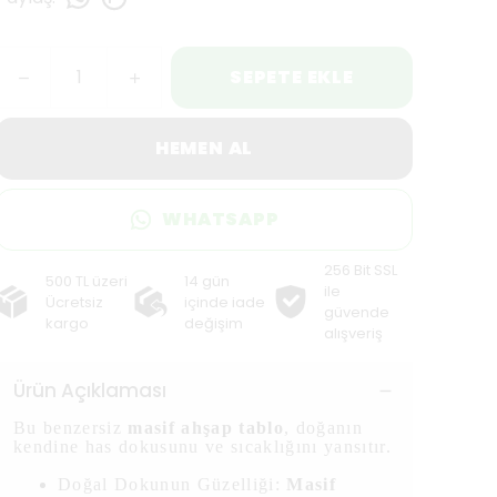
Paylaş
:
SEPETE EKLE
HEMEN AL
WHATSAPP
256 Bit SSL
500 TL üzeri
14 gün
ile
Ücretsiz
içinde iade
güvende
kargo
değişim
alışveriş
Ürün Açıklaması
Bu benzersiz
masif ahşap tablo
, doğanın
kendine has dokusunu ve sıcaklığını yansıtır.
Doğal Dokunun Güzelliği:
Masif