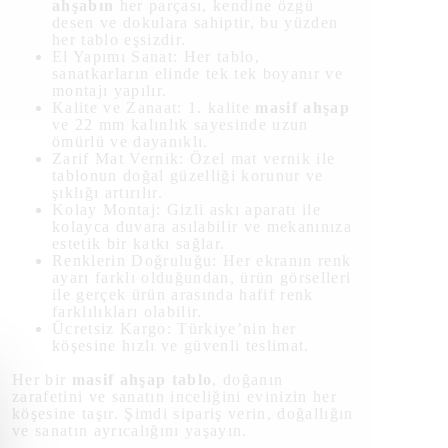
ahşabın
her parçası, kendine özgü
desen ve dokulara sahiptir, bu yüzden
her tablo eşsizdir.
El Yapımı Sanat: Her tablo,
sanatkarların elinde tek tek boyanır ve
montajı yapılır.
Kalite ve Zanaat: 1. kalite
masif ahşap
ve 22 mm kalınlık sayesinde uzun
ömürlü ve dayanıklı.
Zarif Mat Vernik: Özel mat vernik ile
tablonun doğal güzelliği korunur ve
şıklığı artırılır.
Kolay Montaj: Gizli askı aparatı ile
kolayca duvara asılabilir ve mekanınıza
estetik bir katkı sağlar.
Renklerin Doğruluğu: Her ekranın renk
ayarı farklı olduğundan, ürün görselleri
ile gerçek ürün arasında hafif renk
farklılıkları olabilir.
Ücretsiz Kargo: Türkiye’nin her
köşesine hızlı ve güvenli teslimat.
Her bir
masif ahşap tablo
, doğanın
zarafetini ve sanatın inceliğini evinizin her
köşesine taşır. Şimdi sipariş verin, doğallığın
ve sanatın ayrıcalığını yaşayın.