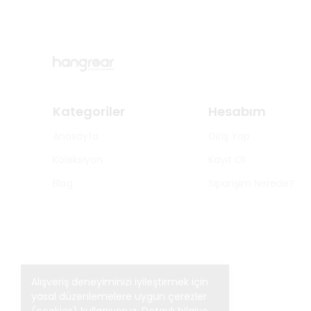
Kategoriler
Hesabım
Anasayfa
Giriş Yap
Koleksiyon
Kayıt Ol
Blog
Siparişim Nerede?
Alışveriş deneyiminizi iyileştirmek için
yasal düzenlemelere uygun çerezler