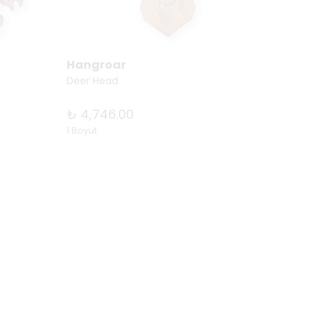
Hangroar
Hang
Deer Head
Rustic
₺ 4,746.00
₺ 3,9
1 Boyut
1 Boyut