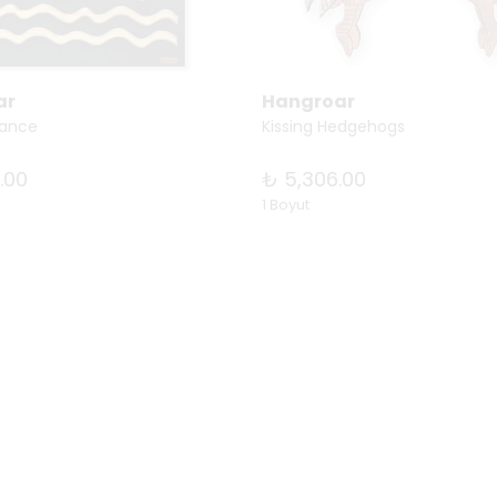
ar
Hangroar
Dance
Kissing Hedgehogs
.00
₺ 5,306.00
1 Boyut