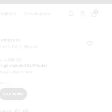
n Fiyatına 3 Taksit
0
Saksılar
Oda Kokusu
Hangroar
Earth Solid Wood
₺ 4,186.00
14 gün içinde KOLAY iade!
Peşin fiyatına 3 taksit!
Boyut
60 x 35 cm