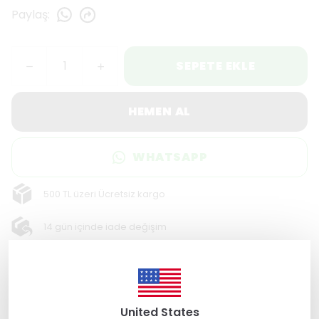
Paylaş
:
SEPETE EKLE
HEMEN AL
WHATSAPP
500 TL üzeri Ücretsiz kargo
14 gün içinde iade değişim
256 Bit SSL ile güvende alışveriş
Ürün Açıklaması
United States