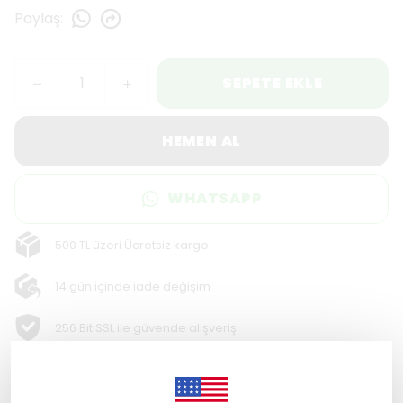
Paylaş
:
SEPETE EKLE
HEMEN AL
WHATSAPP
500 TL üzeri Ücretsiz kargo
14 gün içinde iade değişim
256 Bit SSL ile güvende alışveriş
Ürün Açıklaması