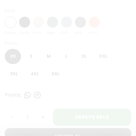
Renk
Beyaz
Siyah
Krem
Yeşil
Antrasit Mavi
Antrasit
Somon
Beden
XS
S
M
L
XL
XXL
3XL
4XL
5XL
Paylaş
:
SEPETE EKLE