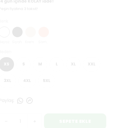
14 gün içinde KOLAY iade!
Peşin fiyatına 3 taksit!
Renk
Beyaz
Siyah
Krem
Somon
Beden
XS
S
M
L
XL
XXL
3XL
4XL
5XL
Paylaş
:
SEPETE EKLE