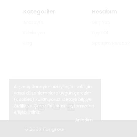
Kategoriler
Hesabım
Anasayfa
Giriş Yap
Koleksiyon
Kayıt Ol
Blog
Siparişim Nerede?
Alışveriş deneyiminizi iyileştirmek için
yasal düzenlemelere uygun çerezler
(cookies) kullanıyoruz. Detaylı bilgiye
Gizlilik ve Çerez Politikası
sayfamızdan
erişebilirsiniz.
Anladım
© 2025 hangroar