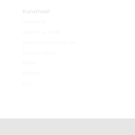
Kurumsal
Hakkımızda
Kullanım ve Gizlilik
Mesafeli Satış Sözleşmesi
İade ve Değişim
İletişim
B2B Kayıt
S.S.S