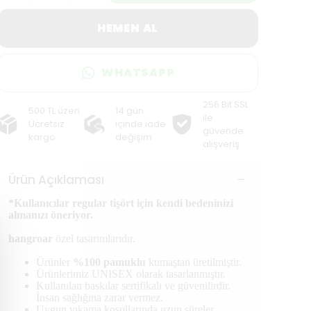
HEMEN AL
WHATSAPP
256 Bit SSL
500 TL üzeri
14 gün
ile
Ücretsiz
içinde iade
güvende
kargo
değişim
alışveriş
Ürün Açıklaması
*Kullanıcılar regular tişört için kendi bedeninizi
almanızı öneriyor.
hangroar
özel tasarımlarıdır.
Ürünler
%100 pamuklu
kumaştan üretilmiştir.
Ürünlerimiz UNISEX olarak tasarlanmıştır.
Kullanılan baskılar sertifikalı ve güvenilirdir.
İnsan sağlığına zarar vermez.
Uygun yıkama koşullarında uzun süreler