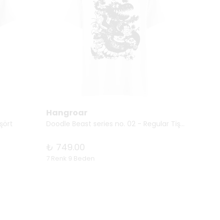
Hangroar
Hang
şört
Doodle Beast series no. 02 - Regular Tişört
Cute Ow
₺ 749.00
₺ 74
7 Renk 9 Beden
7 Renk