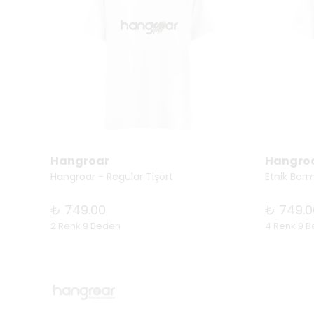
Hangroar
Hangro
t
Hangroar - Regular Tişört
Etnik Ber
₺ 749.00
₺ 749.0
2 Renk 9 Beden
4 Renk 9 