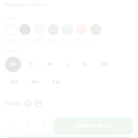
Peşin fiyatına 3 taksit!
Renk
Beyaz
Siyah
Krem
Yeşil
Antrasit Mavi
Somon
Antrasit
Beden
XS
S
M
L
XL
XXL
3XL
4XL
5XL
Paylaş
:
SEPETE EKLE