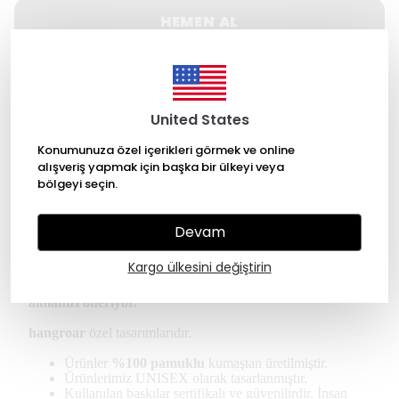
HEMEN AL
WHATSAPP
United States
500 TL üzeri Ücretsiz kargo
Konumunuza özel içerikleri görmek ve online
14 gün içinde iade değişim
alışveriş yapmak için başka bir ülkeyi veya
bölgeyi seçin.
256 Bit SSL ile güvende alışveriş
Devam
Ürün Açıklaması
Kargo ülkesini değiştirin
*Kullanıcılar regular tişört için kendi bedeninizi
almanızı öneriyor.
hangroar
özel tasarımlarıdır.
Ürünler
%100 pamuklu
kumaştan üretilmiştir.
Ürünlerimiz UNISEX olarak tasarlanmıştır.
Kullanılan baskılar sertifikalı ve güvenilirdir. İnsan