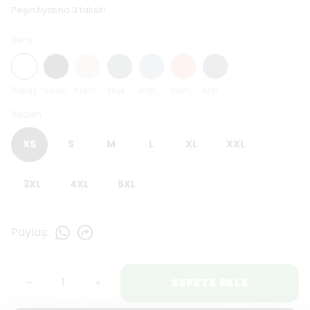
Peşin fiyatına 3 taksit!
Renk
Beyaz
Siyah
Krem
Yeşil
Antrasit Mavi
Somon
Antrasit
Beden
XS
S
M
L
XL
XXL
3XL
4XL
5XL
Paylaş
:
SEPETE EKLE