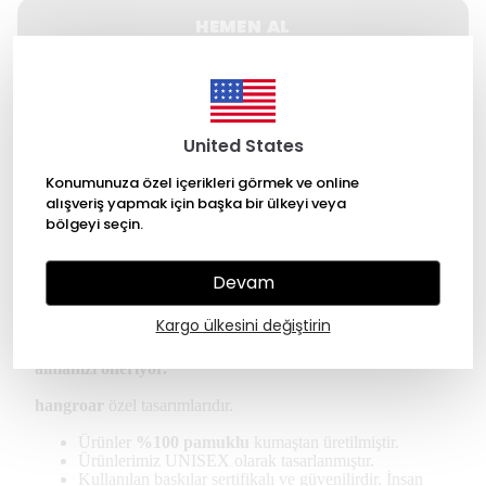
HEMEN AL
WHATSAPP
United States
500 TL üzeri Ücretsiz kargo
Konumunuza özel içerikleri görmek ve online
14 gün içinde iade değişim
alışveriş yapmak için başka bir ülkeyi veya
bölgeyi seçin.
256 Bit SSL ile güvende alışveriş
Devam
Ürün Açıklaması
Kargo ülkesini değiştirin
*Kullanıcılar regular tişört için kendi bedeninizi
almanızı öneriyor.
hangroar
özel tasarımlarıdır.
Ürünler
%100 pamuklu
kumaştan üretilmiştir.
Ürünlerimiz UNISEX olarak tasarlanmıştır.
Kullanılan baskılar sertifikalı ve güvenilirdir. İnsan