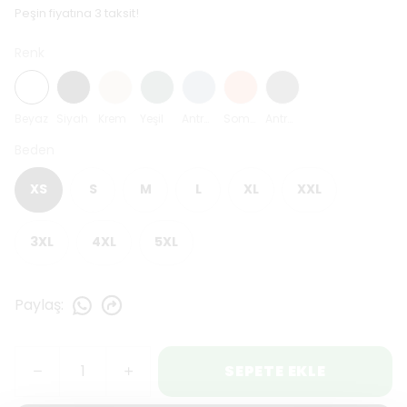
Peşin fiyatına 3 taksit!
Renk
Beyaz
Siyah
Krem
Yeşil
Antrasit Mavi
Somon
Antrasit
Beden
XS
S
M
L
XL
XXL
3XL
4XL
5XL
Paylaş
:
SEPETE EKLE