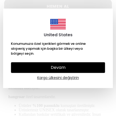
HEMEN AL
WHATSAPP
United States
500 TL üzeri Ücretsiz kargo
Konumunuza özel içerikleri görmek ve online
14 gün içinde iade değişim
alışveriş yapmak için başka bir ülkeyi veya
bölgeyi seçin.
256 Bit SSL ile güvende alışveriş
Devam
Ürün Açıklaması
Kargo ülkesini değiştirin
*Kullanıcılar regular tişört için kendi bedeninizi
almanızı öneriyor.
hangroar
özel tasarımlarıdır.
Ürünler
%100 pamuklu
kumaştan üretilmiştir.
Ürünlerimiz UNISEX olarak tasarlanmıştır.
Kullanılan baskılar sertifikalı ve güvenilirdir. İnsan