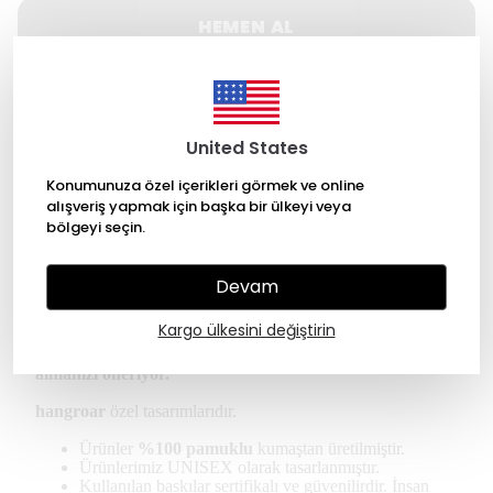
HEMEN AL
WHATSAPP
United States
500 TL üzeri Ücretsiz kargo
Konumunuza özel içerikleri görmek ve online
14 gün içinde iade değişim
alışveriş yapmak için başka bir ülkeyi veya
bölgeyi seçin.
256 Bit SSL ile güvende alışveriş
Devam
Ürün Açıklaması
Kargo ülkesini değiştirin
*Kullanıcılar regular tişört için kendi bedeninizi
almanızı öneriyor.
hangroar
özel tasarımlarıdır.
Ürünler
%100 pamuklu
kumaştan üretilmiştir.
Ürünlerimiz UNISEX olarak tasarlanmıştır.
Kullanılan baskılar sertifikalı ve güvenilirdir. İnsan