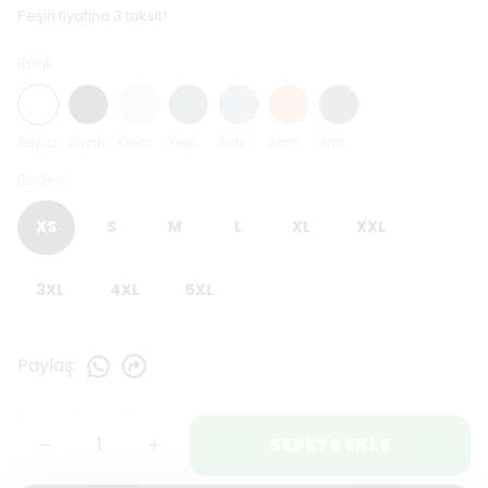
Peşin fiyatına 3 taksit!
Renk
Beyaz
Siyah
Krem
Yeşil
Antrasit Mavi
Somon
Antrasit
Beden
XS
S
M
L
XL
XXL
3XL
4XL
5XL
Paylaş
:
SEPETE EKLE