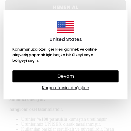
HEMEN AL
WHATSAPP
United States
500 TL üzeri Ücretsiz kargo
Konumunuza özel içerikleri görmek ve online
14 gün içinde iade değişim
alışveriş yapmak için başka bir ülkeyi veya
bölgeyi seçin.
256 Bit SSL ile güvende alışveriş
Devam
Ürün Açıklaması
Kargo ülkesini değiştirin
*Kullanıcılar regular tişört için kendi bedeninizi
almanızı öneriyor.
hangroar
özel tasarımlarıdır.
Ürünler
%100 pamuklu
kumaştan üretilmiştir.
Ürünlerimiz UNISEX olarak tasarlanmıştır.
Kullanılan baskılar sertifikalı ve güvenilirdir. İnsan