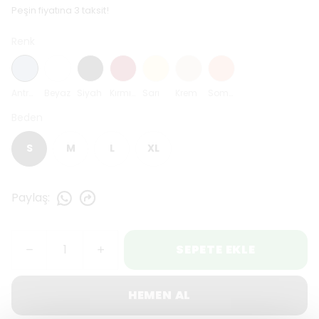
Peşin fiyatına 3 taksit!
Renk
Antrasit Mavi
Beyaz
Siyah
Kırmızı
Sarı
Krem
Somon
Beden
S
M
L
XL
Paylaş
:
SEPETE EKLE
HEMEN AL