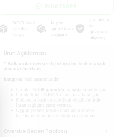
WHATSAPP
256 Bit SSL
500 TL üzeri
14 gün
ile
Ücretsiz
içinde iade
güvende
kargo
değişim
alışveriş
Ürün Açıklaması
* Kullanıcılar oversize tişört için bir beden küçük
almanızı öneriyor.
hangroar
özel tasarımlarıdır.
Ürünler
%100 pamuklu
kumaştan üretilmiştir.
Ürünlerimiz UNISEX olarak tasarlanmıştır.
Kullanılan baskılar sertifikalı ve güvenilirdir.
İnsan sağlığına zarar vermez.
Uygun yıkama koşullarında uzun süreler
baskılarda yıpranma ve kopma yaşanmaz.
Oversize Beden Tablosu