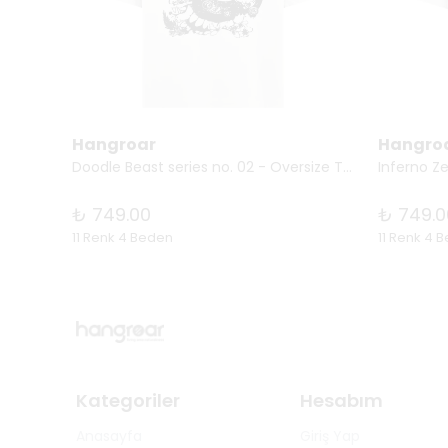
Hangroar
Hangro
Doodle Beast series no. 02 - Oversize Tişört
Inferno Ze
₺ 749.00
₺ 749.0
11 Renk 4 Beden
11 Renk 4 
Kategoriler
Hesabım
Anasayfa
Giriş Yap