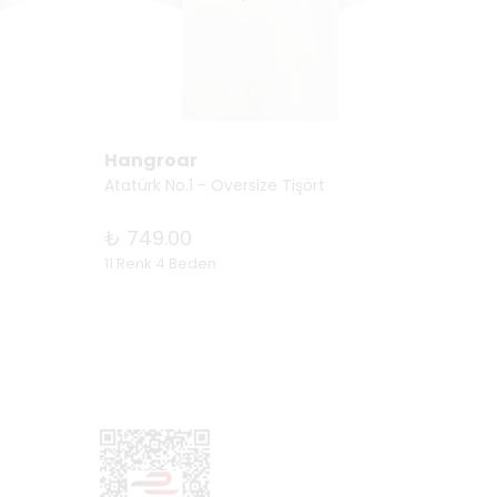
Hangroar
Hang
Atatürk No.1 - Oversize Tişört
₺ 749.00
₺ 74
11 Renk 4 Beden
11 Renk