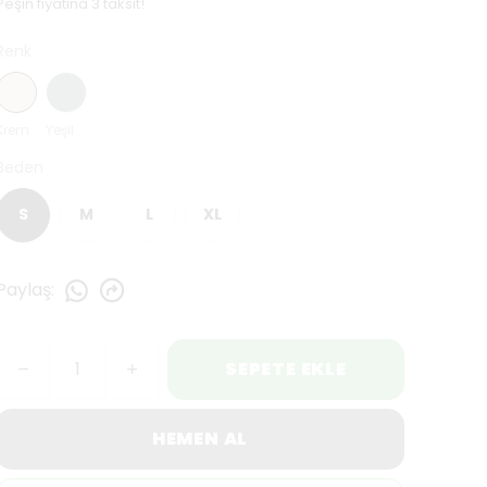
Peşin fiyatına 3 taksit!
Renk
Krem
Yeşil
Beden
S
M
L
XL
Paylaş
:
SEPETE EKLE
HEMEN AL