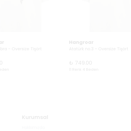
ar
Hangroar
bra - Oversize Tişört
Atatürk no.3 - Oversize Tişört
0
₺ 749.00
Beden
11 Renk 4 Beden
Kurumsal
Hakkımızda