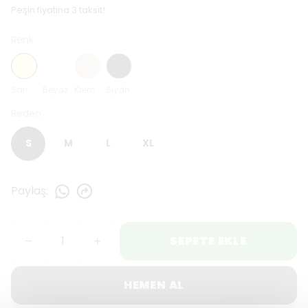
Peşin fiyatına 3 taksit!
Renk
Sarı
Beyaz
Krem
Siyah
Beden
S
M
L
XL
Paylaş
:
SEPETE EKLE
HEMEN AL