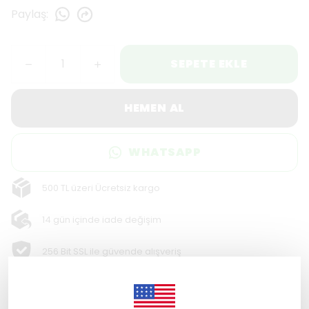
Paylaş
:
SEPETE EKLE
HEMEN AL
WHATSAPP
500 TL üzeri Ücretsiz kargo
14 gün içinde iade değişim
256 Bit SSL ile güvende alışveriş
Ürün Açıklaması