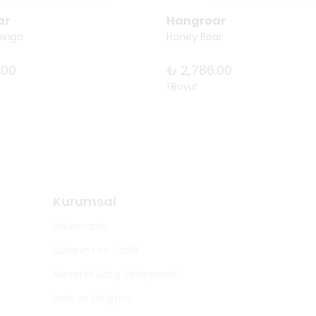
ar
Hangroar
mingo
Honey Bear
.00
₺ 2,786.00
1 Boyut
Kurumsal
Hakkımızda
Kullanım ve Gizlilik
Mesafeli Satış Sözleşmesi
İade ve Değişim