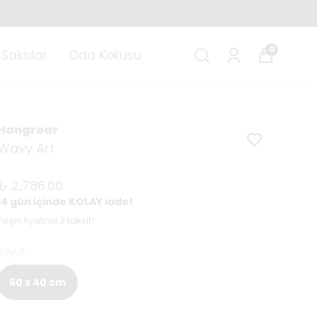
0
Saksılar
Oda Kokusu
Hangroar
Wavy Art
₺ 2,786.00
14 gün içinde KOLAY iade!
Peşin fiyatına 3 taksit!
Boyut
60 x 40 cm