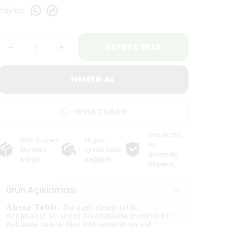
Paylaş
:
SEPETE EKLE
HEMEN AL
WHATSAPP
256 Bit SSL
500 TL üzeri
14 gün
ile
Ücretsiz
içinde iade
güvende
kargo
değişim
alışveriş
Ürün Açıklaması
Ahşap Tablo
: Bu özel ahşap tablo,
minimalist ve soyut tasarımlarla modern bir
dokunuş sunar. Her biri sanatın en saf