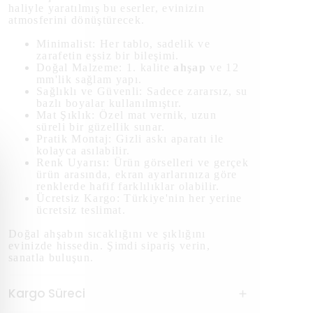
haliyle yaratılmış bu eserler, evinizin
atmosferini dönüştürecek.
Minimalist: Her tablo, sadelik ve
zarafetin eşsiz bir bileşimi.
Doğal Malzeme: 1. kalite
ahşap
ve 12
mm'lik sağlam yapı.
Sağlıklı ve Güvenli: Sadece zararsız, su
bazlı boyalar kullanılmıştır.
Mat Şıklık: Özel mat vernik, uzun
süreli bir güzellik sunar.
Pratik Montaj: Gizli askı aparatı ile
kolayca asılabilir.
Renk Uyarısı: Ürün görselleri ve gerçek
ürün arasında, ekran ayarlarınıza göre
renklerde hafif farklılıklar olabilir.
Ücretsiz Kargo: Türkiye'nin her yerine
ücretsiz teslimat.
Doğal ahşabın sıcaklığını ve şıklığını
evinizde hissedin. Şimdi sipariş verin,
sanatla buluşun.
Kargo Süreci