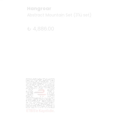
Hangroar
Hang
Abstract Mountain Set (3'lü set)
Fast B
₺ 4,886.00
₺ 2,7
1 Boyut