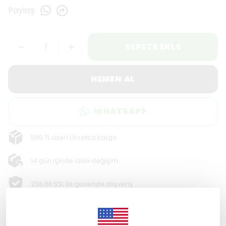
Paylaş
:
SEPETE EKLE
HEMEN AL
WHATSAPP
500 TL üzeri Ücretsiz kargo
14 gün içinde iade değişim
256 Bit SSL ile güvende alışveriş
Ürün Açıklaması