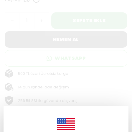
SEPETE EKLE
HEMEN AL
WHATSAPP
500 TL üzeri Ücretsiz kargo
14 gün içinde iade değişim
256 Bit SSL ile güvende alışveriş
Ürün Açıklaması
Ahşap Tablo
: Bu özel ahşap tablo, minimalist ve