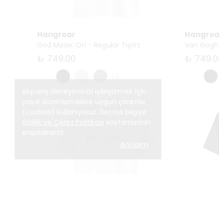
Hangroar
Hangroa
God Mode: On - Regular Tişört
Van Gogh 
₺ 749.00
₺ 749.0
+3
Alışveriş deneyiminizi iyileştirmek için
yasal düzenlemelere uygun çerezler
(cookies) kullanıyoruz. Detaylı bilgiye
Gizlilik ve Çerez Politikası
sayfamızdan
erişebilirsiniz.
Anladım