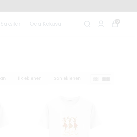
0
Saksılar
Oda Kokusu
lan
İlk eklenen
Son eklenen