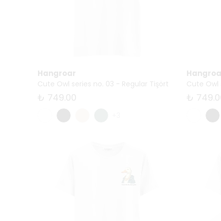
Hangroar
Hangroa
Cute Owl series no. 03 - Regular Tişört
Cute Owl s
₺ 749.00
₺ 749.0
+3