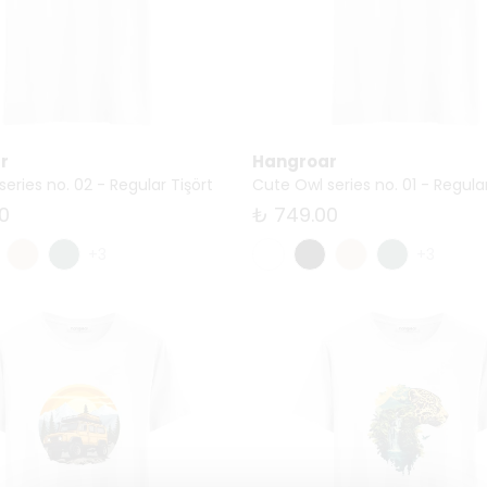
r
Hangroar
eries no. 02 - Regular Tişört
Cute Owl series no. 01 - Regular
0
₺ 749.00
+3
+3