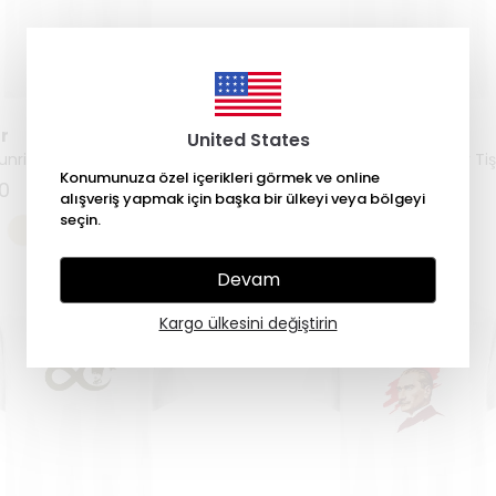
r
Hangroar
United States
nrise - Regular Tişört
Nature's Guardian - Regular Tiş
Konumunuza özel içerikleri görmek ve online
0
₺ 749.00
alışveriş yapmak için başka bir ülkeyi veya bölgeyi
seçin.
+3
+3
Devam
Kargo ülkesini değiştirin