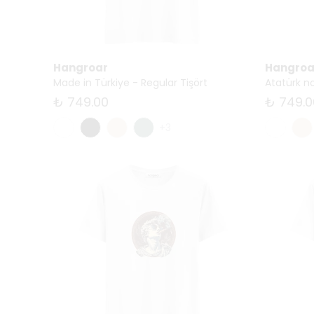
Hangroar
Hangroa
Made in Türkiye - Regular Tişört
Atatürk no
₺ 749.00
₺ 749.0
+3