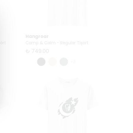
Hangroar
ört
Camp & Calm - Regular Tişört
₺ 749.00
+3