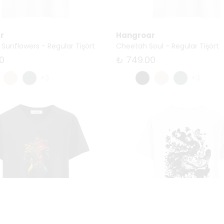
r
Hangroar
Sunflowers - Regular Tişört
Cheetah Soul - Regular Tişört
0
₺ 749.00
+3
+3