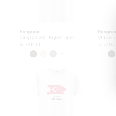
Hangroar
Hangroa
Gangsta Honk - Regular Tişört
Offroad Su
₺ 749.00
₺ 749.0
+3