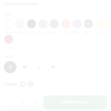
Peşin fiyatına 3 taksit!
Renk
Beyaz
Krem
Siyah
Antrasit Mavi
Yeşil
Somon
Mor
Antrasit
Sarı
Kırmızı
Beden
S
M
L
XL
Paylaş
:
SEPETE EKLE