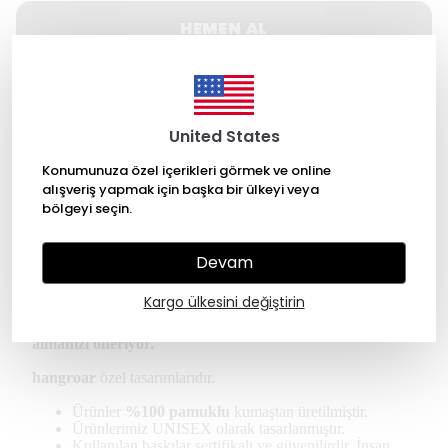
HEMEN AL
WHATSAPP
United States
500 TL üzeri Ücretsiz kargo
Konumunuza özel içerikleri görmek ve online
alışveriş yapmak için başka bir ülkeyi veya
14 gün içinde iade değişim
bölgeyi seçin.
256 Bit SSL ile güvende alışveriş
Devam
Ürün Açıklaması
Kargo ülkesini değiştirin
* Kullanıcılar oversize tişört için bir beden küçük
almanızı öneriyor.
hangroar
özel tasarımlarıdır.
Ürünler
%100 pamuklu
kumaştan üretilmiştir.
Ürünlerimiz UNISEX olarak tasarlanmıştır.
Kullanılan baskılar sertifikalı ve güvenilirdir. İnsan