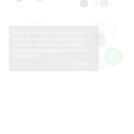
+3
Alışveriş deneyiminizi iyileştirmek için
yasal düzenlemelere uygun çerezler
(cookies) kullanıyoruz. Detaylı bilgiye
Gizlilik ve Çerez Politikası
sayfamızdan
erişebilirsiniz.
Anladım
Hangroar
Hangroar
Cheetah Soul - Regular Tişört
Colorborn Wolf - Regular
Tişört
₺ 749.00
₺ 749.00
+3
+3