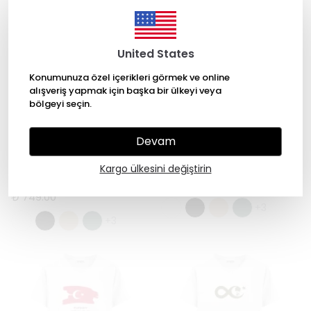
United States
Konumunuza özel içerikleri görmek ve online
alışveriş yapmak için başka bir ülkeyi veya
bölgeyi seçin.
Devam
Hangroar
Hangroar
Nature's Guardian - Regular
Camp & Calm - Regular Tişört
Kargo ülkesini değiştirin
Tişört
₺ 749.00
₺ 749.00
+3
+3