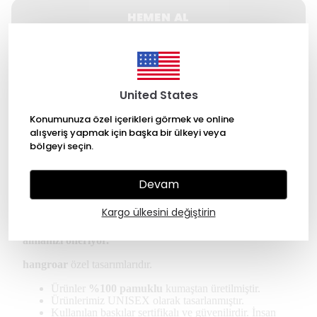
HEMEN AL
WHATSAPP
United States
500 TL üzeri Ücretsiz kargo
Konumunuza özel içerikleri görmek ve online
14 gün içinde iade değişim
alışveriş yapmak için başka bir ülkeyi veya
bölgeyi seçin.
256 Bit SSL ile güvende alışveriş
Devam
Ürün Açıklaması
Kargo ülkesini değiştirin
*Kullanıcılar regular tişört için kendi bedeninizi
almanızı öneriyor.
hangroar
özel tasarımlarıdır.
Ürünler
%100 pamuklu
kumaştan üretilmiştir.
Ürünlerimiz UNISEX olarak tasarlanmıştır.
Kullanılan baskılar sertifikalı ve güvenilirdir. İnsan