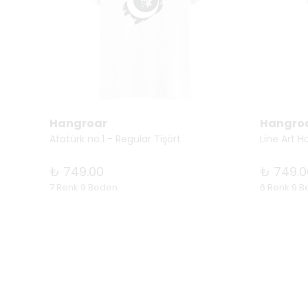
Hangroar
Hangro
Atatürk no.1 - Regular Tişört
Line Art H
₺ 749.00
₺ 749.0
7 Renk 9 Beden
6 Renk 9 