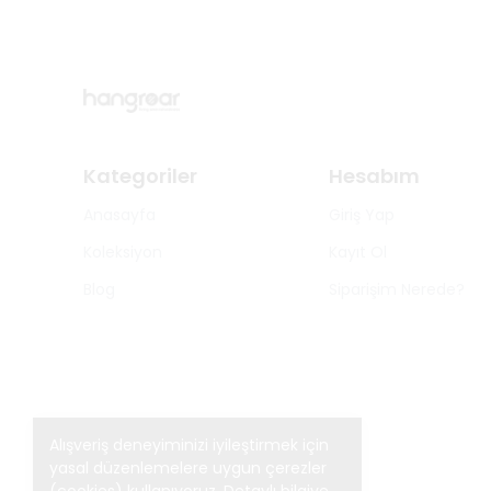
Kategoriler
Hesabım
Anasayfa
Giriş Yap
Koleksiyon
Kayıt Ol
Blog
Siparişim Nerede?
Alışveriş deneyiminizi iyileştirmek için
yasal düzenlemelere uygun çerezler