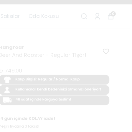
0
Saksılar
Oda Kokusu
Hangroar
Beer And Rooster - Regular Tişört
₺ 749.00
14 gün içinde KOLAY iade!
Peşin fiyatına 3 taksit!