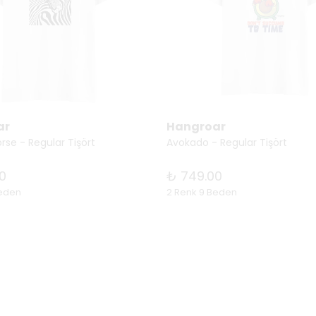
ar
Hangroar
orse - Regular Tişört
Avokado - Regular Tişört
0
₺ 749.00
Beden
2 Renk 9 Beden