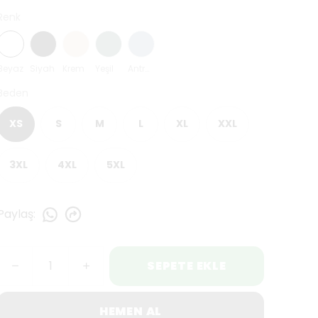
Renk
Beyaz
Siyah
Krem
Yeşil
Antrasit Mavi
Beden
XS
S
M
L
XL
XXL
3XL
4XL
5XL
Paylaş
:
SEPETE EKLE
HEMEN AL