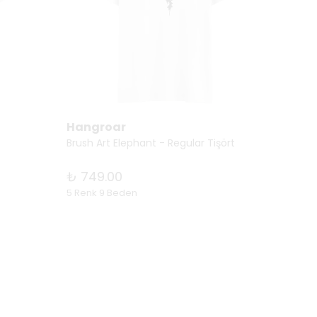
Hangroar
Hang
Brush Art Elephant - Regular Tişört
Never 
₺ 749.00
₺ 74
5 Renk 9 Beden
6 Renk