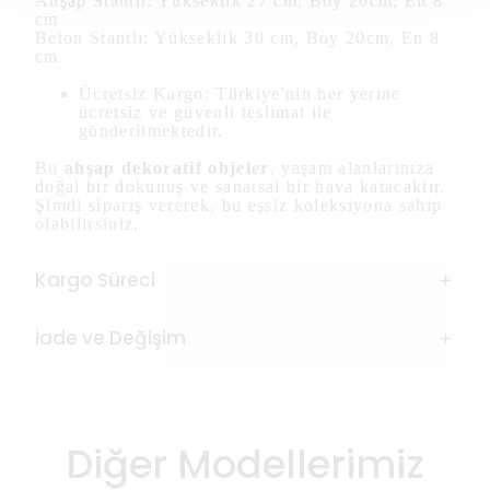
Ahşap Stantlı: Yükseklik 27 cm, Boy 20cm, En 8
cm
Beton Stantlı: Yükseklik 30 cm, Boy 20cm, En 8
cm
Ücretsiz Kargo: Türkiye'nin her yerine
ücretsiz ve güvenli teslimat ile
gönderilmektedir.
Bu
ahşap dekoratif objeler
, yaşam alanlarınıza
doğal bir dokunuş ve sanatsal bir hava katacaktır.
Şimdi sipariş vererek, bu eşsiz koleksiyona sahip
olabilirsiniz.
Kargo Süreci
İade ve Değişim
Diğer Modellerimiz