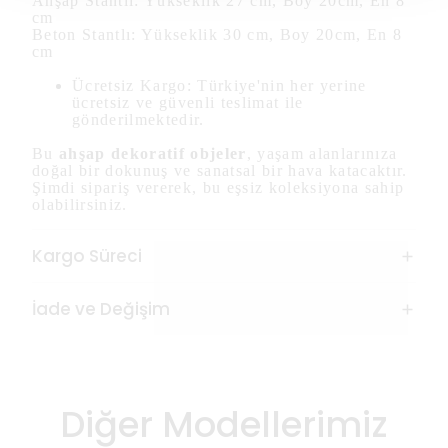
Ahşap Stantlı: Yükseklik 27 cm, Boy 20cm, En 8
cm
Beton Stantlı: Yükseklik 30 cm, Boy 20cm, En 8
cm
Ücretsiz Kargo: Türkiye'nin her yerine
ücretsiz ve güvenli teslimat ile
gönderilmektedir.
Bu
ahşap dekoratif objeler
, yaşam alanlarınıza
doğal bir dokunuş ve sanatsal bir hava katacaktır.
Şimdi sipariş vererek, bu eşsiz koleksiyona sahip
olabilirsiniz.
Kargo Süreci
İade ve Değişim
Diğer Modellerimiz