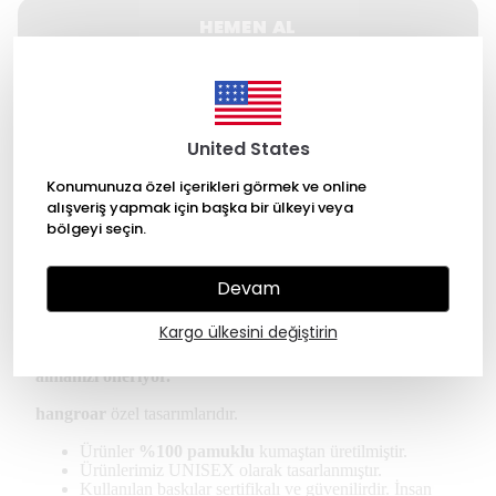
HEMEN AL
WHATSAPP
United States
500 TL üzeri Ücretsiz kargo
Konumunuza özel içerikleri görmek ve online
14 gün içinde iade değişim
alışveriş yapmak için başka bir ülkeyi veya
bölgeyi seçin.
256 Bit SSL ile güvende alışveriş
Devam
Ürün Açıklaması
Kargo ülkesini değiştirin
*Kullanıcılar regular tişört için kendi bedeninizi
almanızı öneriyor.
hangroar
özel tasarımlarıdır.
Ürünler
%100 pamuklu
kumaştan üretilmiştir.
Ürünlerimiz UNISEX olarak tasarlanmıştır.
Kullanılan baskılar sertifikalı ve güvenilirdir. İnsan