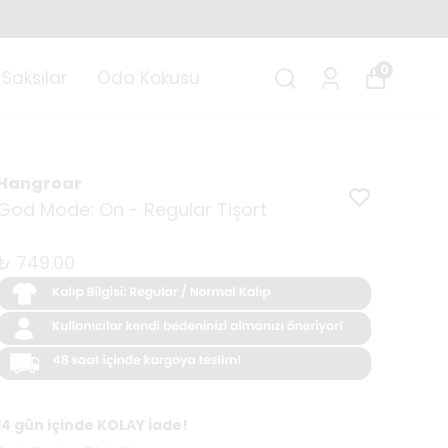
0
Saksılar
Oda Kokusu
Hangroar
God Mode: On - Regular Tişört
₺ 749.00
14 gün içinde KOLAY iade!