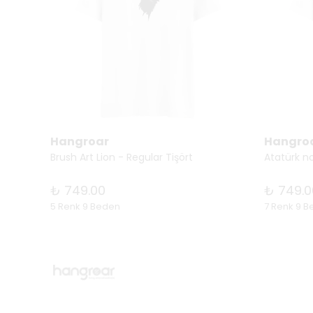
Hangroar
Hangro
Brush Art Lion - Regular Tişört
Atatürk no
₺ 749.00
₺ 749.0
5 Renk 9 Beden
7 Renk 9 