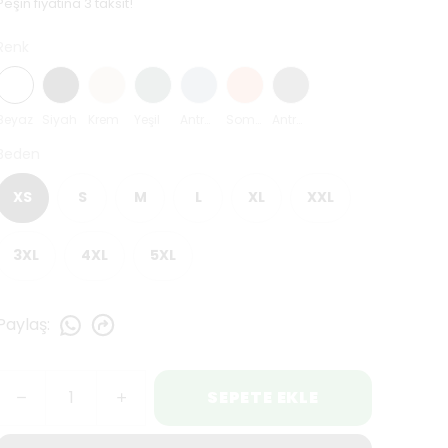
Peşin fiyatına 3 taksit!
Renk
Beyaz
Siyah
Krem
Yeşil
Antrasit Mavi
Somon
Antrasit
Beden
XS
S
M
L
XL
XXL
3XL
4XL
5XL
Paylaş
:
SEPETE EKLE