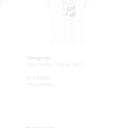
Hangroar
Hang
Relax Panda - Regular Tişört
Beer A
₺ 749.00
₺ 74
1 Renk 9 Beden
5 Renk