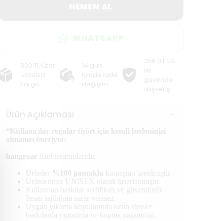
HEMEN AL
WHATSAPP
256 Bit SSL
500 TL üzeri
14 gün
ile
Ücretsiz
içinde iade
güvende
kargo
değişim
alışveriş
Ürün Açıklaması
*Kullanıcılar regular tişört için kendi bedeninizi
almanızı öneriyor.
hangroar
özel tasarımlarıdır.
Ürünler
%100 pamuklu
kumaştan üretilmiştir.
Ürünlerimiz UNISEX olarak tasarlanmıştır.
Kullanılan baskılar sertifikalı ve güvenilirdir.
İnsan sağlığına zarar vermez.
Uygun yıkama koşullarında uzun süreler
baskılarda yıpranma ve kopma yaşanmaz.