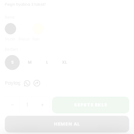
Peşin fiyatına 3 taksit!
Renk
Siyah
Beyaz
Sarı
Beden
S
M
L
XL
Paylaş
:
SEPETE EKLE
HEMEN AL