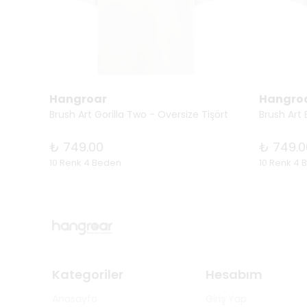
Hangroar
Hangro
Brush Art Gorilla Two - Oversize Tişört
Brush Art 
₺ 749.00
₺ 749.0
10 Renk 4 Beden
10 Renk 4 
Kategoriler
Hesabım
Anasayfa
Giriş Yap