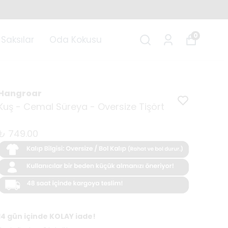
0
Saksılar
Oda Kokusu
Hangroar
Kuş - Cemal Süreya - Oversize Tişört
₺ 749.00
14 gün içinde KOLAY iade!