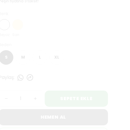
Peşin fiyatına 3 taksit!
Renk
Beyaz
Sarı
Beden
S
M
L
XL
Paylaş
:
SEPETE EKLE
HEMEN AL