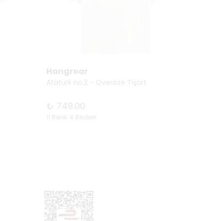
Hangroar
Hang
Atatürk no.2 - Oversize Tişört
Be You
₺ 749.00
₺ 74
11 Renk 4 Beden
3 Renk