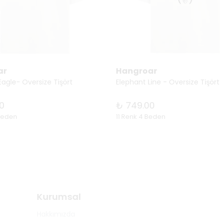
ar
Hangroar
Eagle- Oversize Tişört
Elephant Line - Oversize Tişört
0
₺ 749.00
Beden
11 Renk 4 Beden
Kurumsal
Hakkımızda