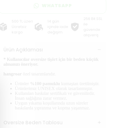
WHATSAPP
256 Bit SSL
500 TL üzeri
14 gün
ile
Ücretsiz
içinde iade
güvende
kargo
değişim
alışveriş
Ürün Açıklaması
* Kullanıcılar oversize tişört için bir beden küçük
almanızı öneriyor.
hangroar
özel tasarımlarıdır.
Ürünler
%100 pamuklu
kumaştan üretilmiştir.
Ürünlerimiz UNISEX olarak tasarlanmıştır.
Kullanılan baskılar sertifikalı ve güvenilirdir.
İnsan sağlığına zarar vermez.
Uygun yıkama koşullarında uzun süreler
baskılarda yıpranma ve kopma yaşanmaz.
Oversize Beden Tablosu