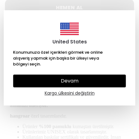
HEMEN AL
WHATSAPP
United States
500 TL üzeri Ücretsiz kargo
Konumunuza özel içerikleri görmek ve online
14 gün içinde iade değişim
alışveriş yapmak için başka bir ülkeyi veya
bölgeyi seçin.
256 Bit SSL ile güvende alışveriş
Devam
Ürün Açıklaması
Kargo ülkesini değiştirin
*Kullanıcılar regular tişört için kendi bedeninizi
almanızı öneriyor.
hangroar
özel tasarımlarıdır.
Ürünler
%100 pamuklu
kumaştan üretilmiştir.
Ürünlerimiz UNISEX olarak tasarlanmıştır.
Kullanılan baskılar sertifikalı ve güvenilirdir. İnsan