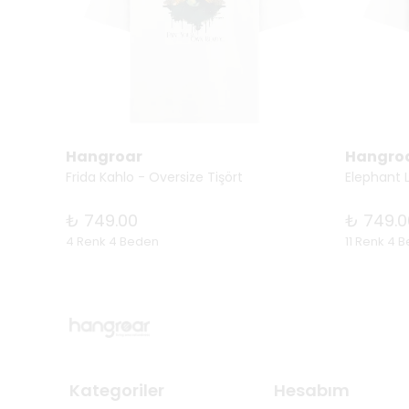
Hangroar
Hangro
t
Frida Kahlo - Oversize Tişört
Elephant L
₺ 749.00
₺ 749.0
4 Renk 4 Beden
11 Renk 4 
Kategoriler
Hesabım