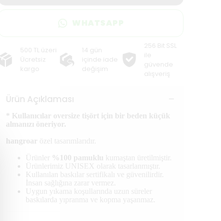
WHATSAPP
256 Bit SSL
500 TL üzeri
14 gün
ile
Ücretsiz
içinde iade
güvende
kargo
değişim
alışveriş
Ürün Açıklaması
* Kullanıcılar oversize tişört için bir beden küçük
almanızı öneriyor.
hangroar
özel tasarımlarıdır.
Ürünler
%100 pamuklu
kumaştan üretilmiştir.
Ürünlerimiz UNISEX olarak tasarlanmıştır.
Kullanılan baskılar sertifikalı ve güvenilirdir.
İnsan sağlığına zarar vermez.
Uygun yıkama koşullarında uzun süreler
baskılarda yıpranma ve kopma yaşanmaz.