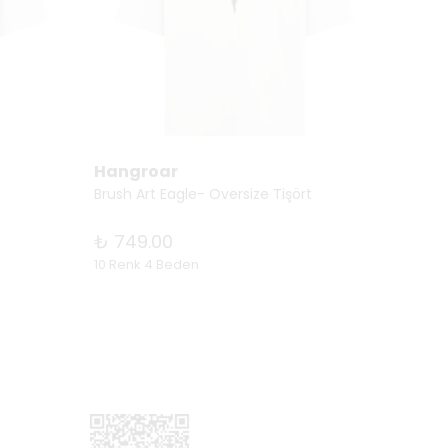
Hangroar
Hang
Brush Art Eagle- Oversize Tişört
Atatürk
₺ 749.00
₺ 74
10 Renk 4 Beden
11 Renk