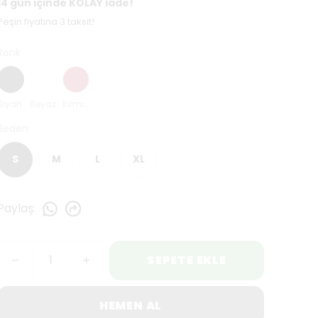
14 gün içinde KOLAY iade!
Peşin fiyatına 3 taksit!
Renk
Siyah
Beyaz
Kırmızı
Beden
S
M
L
XL
Paylaş
:
SEPETE EKLE
HEMEN AL