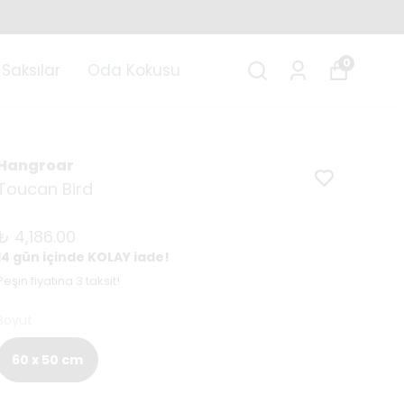
0
Saksılar
Oda Kokusu
Hangroar
Toucan Bird
₺ 4,186.00
14 gün içinde KOLAY iade!
Peşin fiyatına 3 taksit!
Boyut
60 x 50 cm