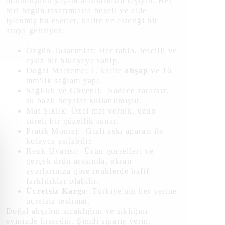
dokunuşunu yaşam alanlarınıza taşıyın. Her
biri özgün tasarımlarla bezeli ve elde
işlenmiş bu eserler, kalite ve estetiği bir
araya getiriyor.
Özgün Tasarımlar: Her tablo, tescilli ve
eşsiz bir hikayeye sahip.
Doğal Malzeme: 1. kalite
ahşap
ve 16
mm'lik sağlam yapı.
Sağlıklı ve Güvenli: Sadece zararsız,
su bazlı boyalar kullanılmıştır.
Mat Şıklık: Özel mat vernik, uzun
süreli bir güzellik sunar.
Pratik Montaj: Gizli askı aparatı ile
kolayca asılabilir.
Renk Uyarısı: Ürün görselleri ve
gerçek ürün arasında, ekran
ayarlarınıza göre renklerde hafif
farklılıklar olabilir.
Ücretsiz Kargo
: Türkiye'nin her yerine
ücretsiz teslimat.
Doğal ahşabın sıcaklığını ve şıklığını
evinizde hissedin. Şimdi sipariş verin,