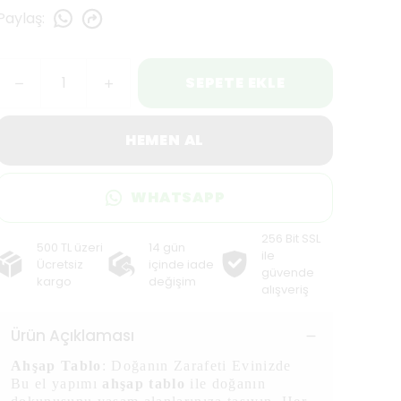
Paylaş
:
SEPETE EKLE
HEMEN AL
WHATSAPP
256 Bit SSL
500 TL üzeri
14 gün
ile
Ücretsiz
içinde iade
güvende
kargo
değişim
alışveriş
Ürün Açıklaması
Ahşap Tablo
: Doğanın Zarafeti Evinizde
Bu el yapımı
ahşap tablo
ile doğanın