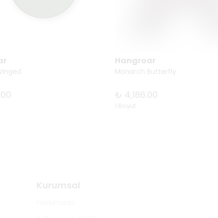
ar
Hangroar
Winged
Monarch Butterfly
.00
₺ 4,186.00
1 Boyut
Kurumsal
Hakkımızda