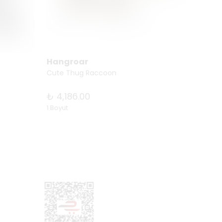
Hangroar
Hang
Cute Thug Raccoon
Noble 
₺ 4,186.00
₺ 4,1
1 Boyut
1 Boyut