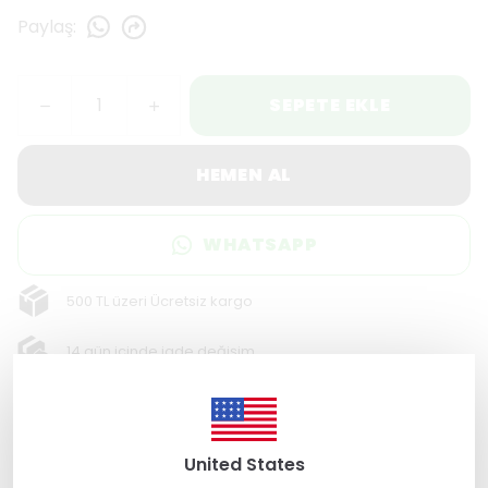
Paylaş
:
SEPETE EKLE
HEMEN AL
WHATSAPP
500 TL üzeri Ücretsiz kargo
14 gün içinde iade değişim
256 Bit SSL ile güvende alışveriş
Ürün Açıklaması
United States