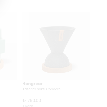
Hangroar
Hang
Tasarım Saksı Conearc
Tasarı
₺ 790.00
₺ 99
4 Renk
4 Renk