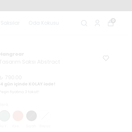
0
Saksılar
Oda Kokusu
Hangroar
Tasarım Saksı Abstract
₺ 790.00
14 gün içinde KOLAY iade!
Peşin fiyatına 3 taksit!
Renk
Su Yeşili
Kiremit
Siyah
Beyaz