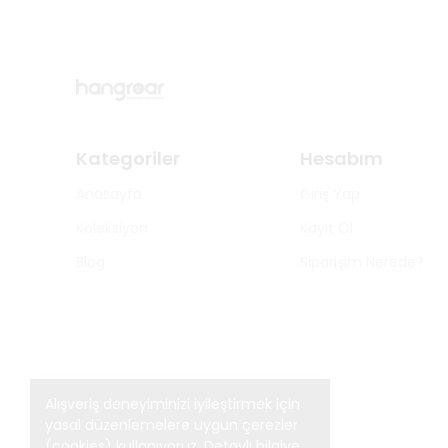
Kategoriler
Hesabım
Anasayfa
Giriş Yap
Koleksiyon
Kayıt Ol
Blog
Siparişim Nerede?
Alışveriş deneyiminizi iyileştirmek için
yasal düzenlemelere uygun çerezler
(cookies) kullanıyoruz. Detaylı bilgiye