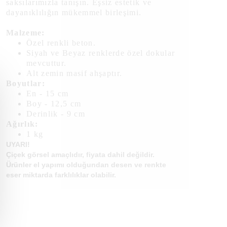
saksılarımızla tanışın. Eşsiz estetik ve
dayanıklılığın mükemmel birleşimi.
Malzeme:
Özel renkli beton.
Siyah ve Beyaz renklerde özel dokular
mevcuttur.
Alt zemin masif ahşaptır.
Boyutlar:
En - 15 cm
Boy - 12,5 cm
Derinlik - 9 cm
Ağırlık:
1 kg
UYARI!
Çiçek görsel amaçlıdır, fiyata dahil değildir.
Ürünler el yapımı olduğundan desen ve renkte
eser miktarda farklılıklar olabilir.