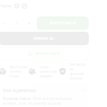
Paylaş
:
SEPETE EKLE
HEMEN AL
WHATSAPP
256 Bit SSL
500 TL üzeri
14 gün
ile
Ücretsiz
içinde iade
güvende
kargo
değişim
alışveriş
Ürün Açıklaması
Tasarım Saksı:
Özel dokulu
betondan
üretilen, özel ve patentli tasarım