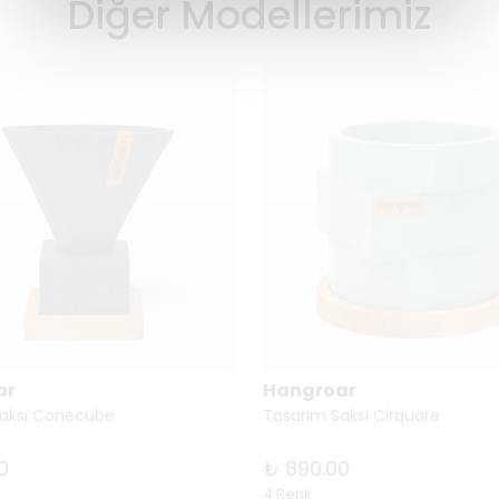
Diğer Modellerimiz
ar
Hangroar
Saksı Conecube
Tasarım Saksı Cirquare
0
₺ 890.00
4 Renk